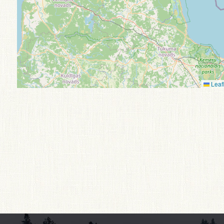
Leafl