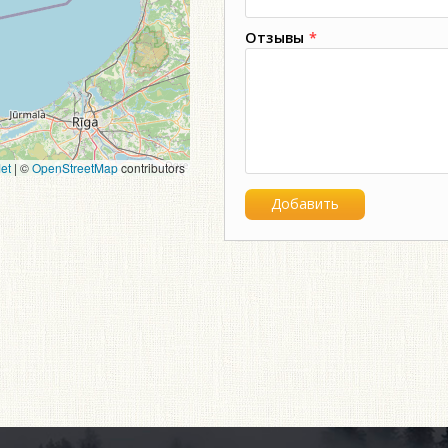
Отзывы
*
et
|
©
OpenStreetMap
contributors