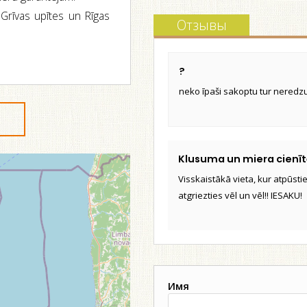
 Grīvas upītes un Rīgas
Отзывы
?
neko īpaši sakoptu tur neredzu
Klusuma un miera cienīt
Visskaistākā vieta, kur atpūstie
atgriezties vēl un vēl!! IESAKU!
Имя