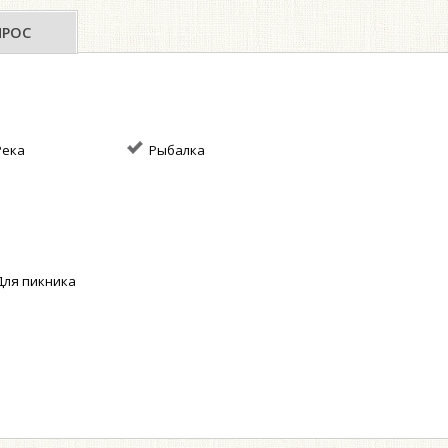
ПРОС
ека
Рыбалка
ля пикника