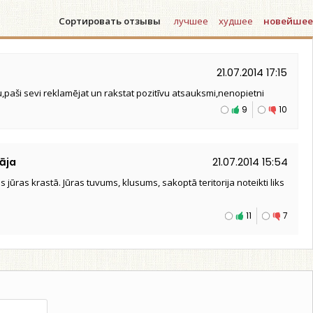
Сортировать отзывы
лучшее
худшее
новейшее
21.07.2014 17:15
,paši sevi reklamējat un rakstat pozitīvu atsauksmi,nenopietni
9
10
āja
21.07.2014 15:54
s jūras krastā. Jūras tuvums, klusums, sakoptā teritorija noteikti liks
11
7