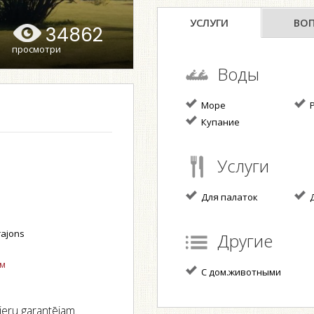
УСЛУГИ
ВО
34862
просмотри
Воды
Море
Р
Купание
Услуги
Для палаток
Д
rajons
Другие
ом
С дом.животными
ieru garantējam.