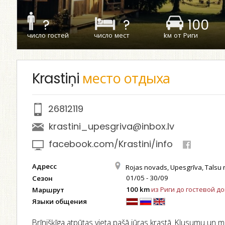
?
?
100
число гостей
число мест
kм от Риги
Krastiņi
место отдыха
26812119
krastini_upesgriva@inbox.lv
facebook.com/Krastini/info
Адресс
Rojas novads, Upesgrīva, Talsu 
01/05 - 30/09
Сезон
100 km
из Риги до гостевой д
Маршрут
Языки общения
Brīnišķīga atpūtas vieta pašā jūras krastā. Klusumu un m