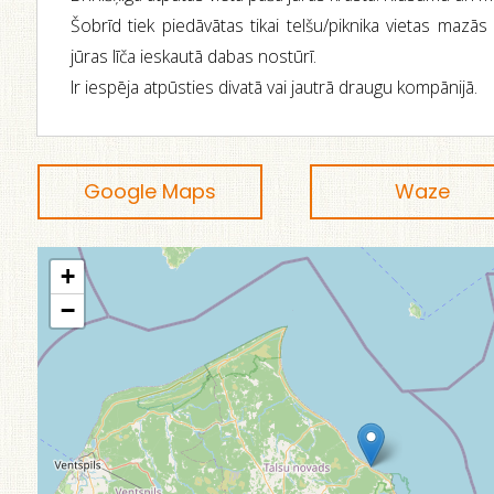
Šobrīd tiek piedāvātas tikai telšu/piknika vietas mazās
jūras līča ieskautā dabas nostūrī.
Ir iespēja atpūsties divatā vai jautrā draugu kompānijā.
Google Maps
Waze
+
−