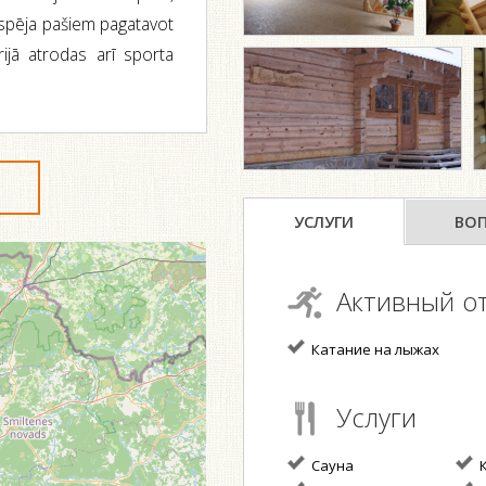
iespēja pašiem pagatavot
rijā atrodas arī sporta
УСЛУГИ
ВО
Активный о
Катание на лыжах
Услуги
Сауна
К