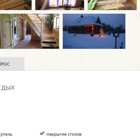
ПРОС
тдых
упель
Накрытие столов