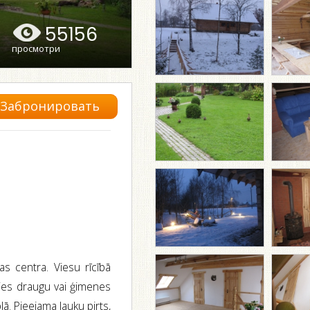
55156
просмотри
Забронировать
s centra. Viesu rīcībā
sties draugu vai ģimenes
ā. Pieejama lauku pirts,