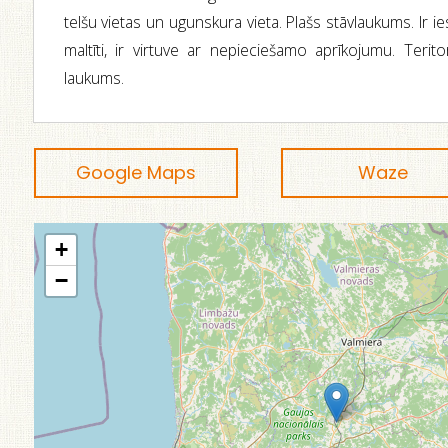
telšu vietas un ugunskura vieta. Plašs stāvlaukums. Ir 
maltīti, ir virtuve ar nepieciešamo aprīkojumu. Terito
laukums.
Google Maps
Waze
+
−