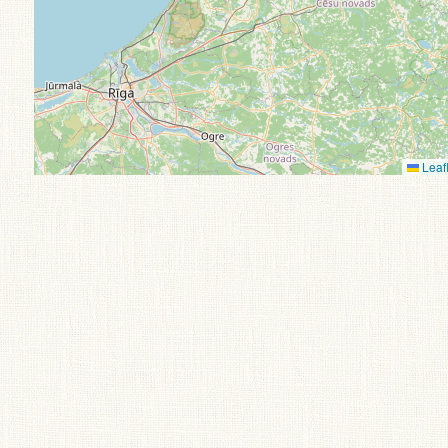
Leafl