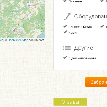
Питание
Д
Оборудова
Банкетный зал
T
Камин
et
|
©
OpenStreetMap
contributors
Другие
С дом.животными
Заброн
Отзывы