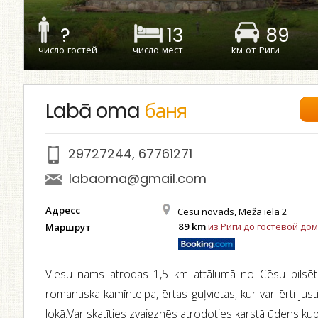
?
13
89
число гостей
число мест
kм от Риги
Labā oma
баня
29727244
,
67761271
labaoma@gmail.com
Адресс
Cēsu novads, Meža iela 2
89 km
из Риги до гостевой дом
Маршрут
Viesu nams atrodas 1,5 km attālumā no Cēsu pilsēta
romantiska kamīntelpa, ērtas guļvietas, kur var ērti ju
lokā.Var skatīties zvaigznēs atrodoties karstā ūdens kubl