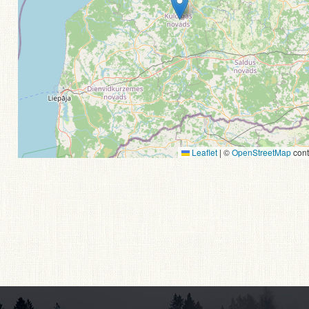
Leaflet
|
©
OpenStreetMap
cont