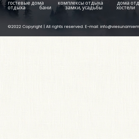
гостевые дома
комплексы отдыха
дома от
отдыха
бани
замки, усадьбы
хостели
©2022 Copyright | All rights reserved. E-mail:
info@viesunamiem.