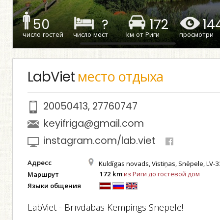
50
?
172
14
число гостей
число мест
kм от Риги
просмотри
LabViet
место отдыха
20050413
,
27760747
keyifriga@gmail.com
instagram.com/lab.viet
Адресс
Kuldīgas novads, Vistiņas, Snēpele, LV-
172 km
из Риги до гостевой дом
Маршрут
Языки общения
LabViet - Brīvdabas Kempings Snēpelē!