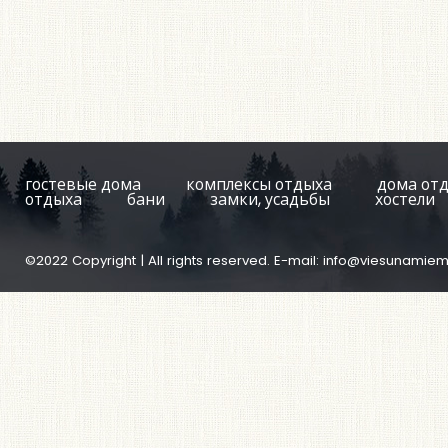
гостевые дома
комплексы отдыха
дома от
отдыха
бани
замки, усадьбы
хостели
©2022 Copyright | All rights reserved. E-mail:
info@viesunamiem.