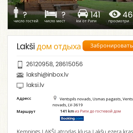
?
?
141
46
число гостей
число мест
kм от Риги
просмотри
Lakši
дом отдыха
Забронироват
26120958
,
28615056
lakshi@inbox.lv
laksi.lv
Адресс
Ventspils novads, Usmas pagasts, Vents
novads, LV-3619
141 km
из Риги до гостевой дом
Маршрут
Kempings LAKŠI atrodas klusa Lakšu ezera kras