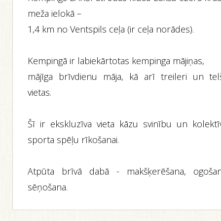
meža ielokā –
1,4 km no Ventspils ceļa (ir ceļa norādes).
Kempingā ir labiekārtotas kempinga mājiņas,
mājīga brīvdienu māja, kā arī treileri un tel
vietas.
Šī ir ekskluzīva vieta kāzu svinību un kolektī
sporta spēļu rīkošanai.
Atpūta brīvā dabā - makšķerēšana, ogošan
sēņošana.