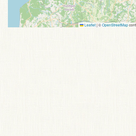
Leaflet
|
©
OpenStreetMap
cont