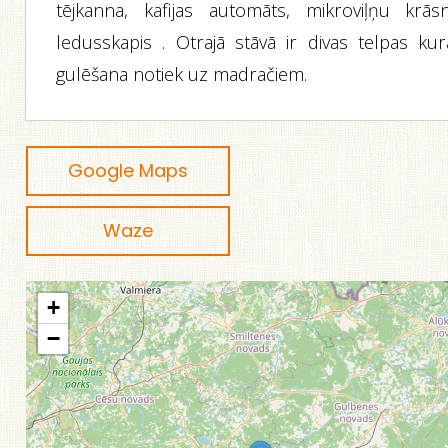
tējkanna, kafijas automāts, mikroviļņu krāsn
ledusskapis . Otrajā stāvā ir divas telpas kur
gulēšana notiek uz madračiem.
Google Maps
Waze
+
−