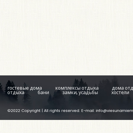
гостевые дома
комплексы отдыха
дома от
отдыха
бани
замки, усадьбы
хостели
©2022 Copyright | All rights reserved. E-mail:
info@viesunamiem.