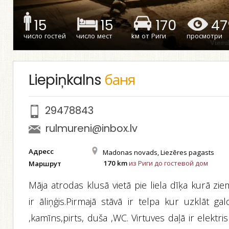
15
15
170
47
число гостей
число мест
kм от Риги
просмотри
Liepiņkalns
баня
29478843
rulmureni@inbox.lv
Адресс
Madonas novads, Liezēres pagasts
170 km
из Риги до гостевой дом
Маршрут
Māja atrodas klusā vietā pie liela dīķa kurā zi
ir āliņģis.Pirmajā stāvā ir telpa kur uzklāt ga
,kamīns,pirts, duša ,WC. Virtuves daļā ir elektri