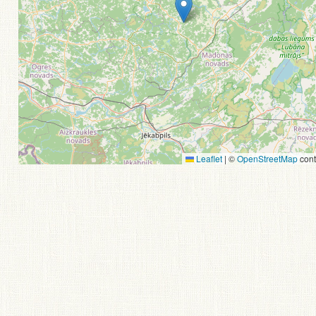
Leaflet
|
©
OpenStreetMap
cont