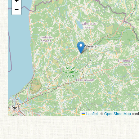
+
−
Leaflet
|
©
OpenStreetMap
cont