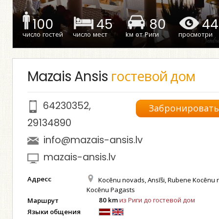
100
45
80
44
число гостей
число мест
kм от Риги
просмотри
Mazais Ansis
гостевой дом
64230352
,
Забронироват
29134890
info@mazais-ansis.lv
mazais-ansis.lv
Адресс
Kocēnu novads, Ansīši, Rubene Kocēnu 
Kocēnu Pagasts
80 km
из Риги до гостевой дом
Маршрут
Языки общения