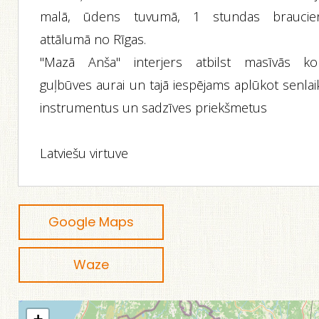
malā, ūdens tuvumā, 1 stundas braucie
attālumā no Rīgas.
"Mazā Anša" interjers atbilst masīvās ko
guļbūves aurai un tajā iespējams aplūkot senlai
instrumentus un sadzīves priekšmetus
Latviešu virtuve
Google Maps
Waze