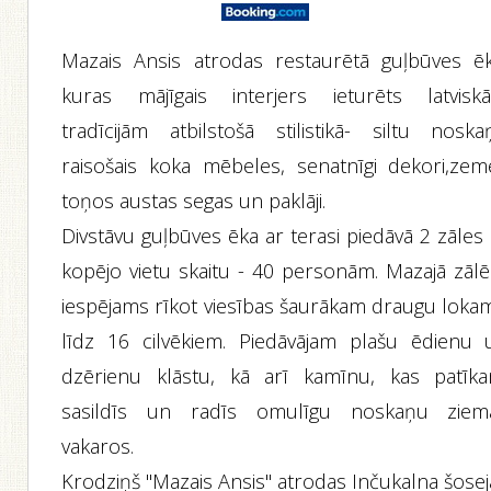
Mazais Ansis atrodas restaurētā guļbūves ēk
kuras mājīgais interjers ieturēts latvisk
tradīcijām atbilstošā stilistikā- siltu noska
raisošais koka mēbeles, senatnīgi dekori,zem
toņos austas segas un paklāji.
Divstāvu guļbūves ēka ar terasi piedāvā 2 zāles
kopējo vietu skaitu - 40 personām. Mazajā zālē 
iespējams rīkot viesības šaurākam draugu lokam
līdz 16 cilvēkiem. Piedāvājam plašu ēdienu 
dzērienu klāstu, kā arī kamīnu, kas patīka
sasildīs un radīs omulīgu noskaņu ziem
vakaros.
Krodziņš "Mazais Ansis" atrodas Inčukalna šosej