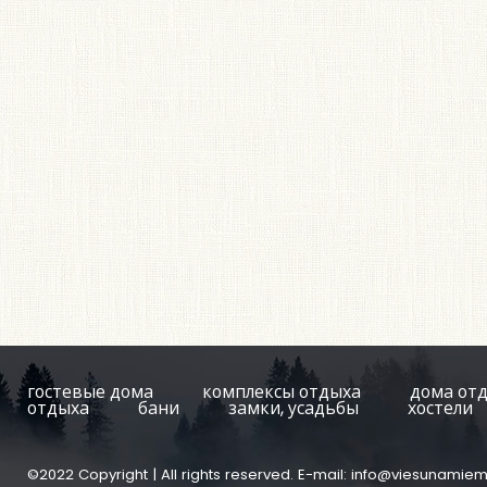
гостевые дома
комплексы отдыха
дома от
отдыха
бани
замки, усадьбы
хостели
©2022 Copyright | All rights reserved. E-mail:
info@viesunamiem.