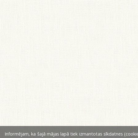
Informējam, ka šajā mājas lapā tiek izmantotas sīkdatnes (cookie