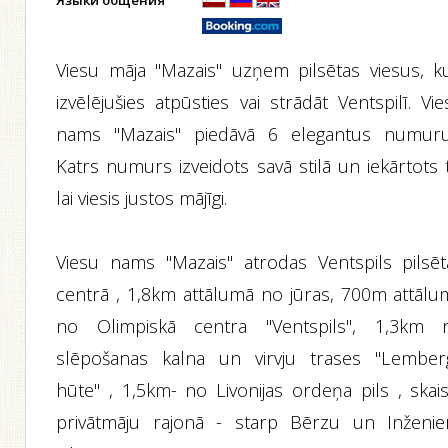
Языки общения
Viesu māja "Mazais" uzņem pilsētas viesus, ku
izvēlējušies atpūsties vai strādāt Ventspilī. Vi
nams "Mazais" piedāvā 6 elegantus numuru
Katrs numurs izveidots savā stilā un iekārtots 
lai viesis justos mājīgi.
Viesu nams "Mazais" atrodas Ventspils pilsēt
centrā , 1,8km attālumā no jūras, 700m attālu
no Olimpiskā centra "Ventspils", 1,3km 
slēpošanas kalna un virvju trases "Lember
hūte" , 1,5km- no Livonijas ordeņa pils , skais
privātmāju rajonā - starp Bērzu un Inženie