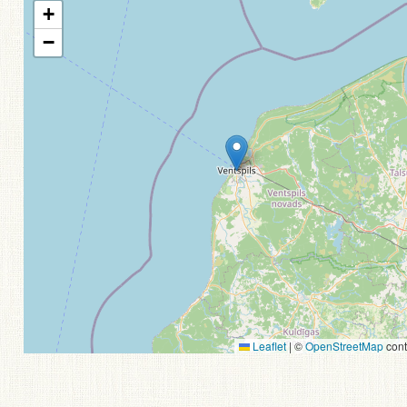
+
−
Leaflet
|
©
OpenStreetMap
cont