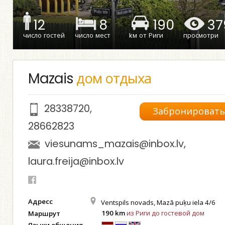
12
8
190
37
число гостей
число мест
kм от Риги
просмотри
Mazais
дом отдыха
28338720
,
Забронироват
28662823
viesunams_mazais@inbox.lv
,
laura.freija@inbox.lv
Адресс
Ventspils novads, Mazā puķu iela 4/6
190 km
из Риги до гостевой дом
Маршрут