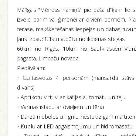
Mājīgais "Mēness namiņš" pie paša dīķa ir lieli
izvēle pārim vai ģimenei ar diviem bērniem. Pla
terase, makšķerēšanas iespējas un dabas tuvu
ļaus izbaudīt īstu atpūtu no ikdienas steigas.
60km no Rīgas, 10km no Saulkrastiem-Vidri
pagastā, Limbažu novadā.
Piedāvājam:
• Gultasvietas 4 personām (mansarda stāvs
dīvāns)
• Aprīkotu virtuvi ar kafijas automātu un tēju
• Vannas istabu ar dvieļiem un fēnu
• Dārza mēbeles un grilu nesteidzīgām maltītē
• Kublu ar LED apgaismojumu un hidromasāžu