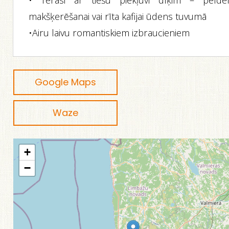
• Terasi ar tiešu piekļuvi dīķim – peldē
makšķerēšanai vai rīta kafijai ūdens tuvumā
•Airu laivu romantiskiem izbraucieniem
Google Maps
Waze
+
−