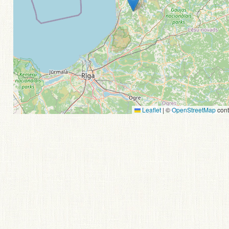
Leaflet
|
©
OpenStreetMap
cont