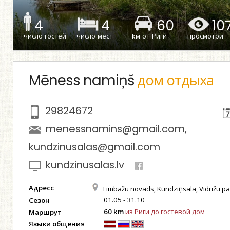
4
4
60
10
число гостей
число мест
kм от Риги
просмотри
Mēness namiņš
дом отдыха
29824672
menessnamins@gmail.com
,
kundzinusalas@gmail.com
kundzinusalas.lv
Адресс
Limbažu novads, Kundziņsala, Vidrižu p
01.05 - 31.10
Сезон
60 km
из Риги до гостевой дом
Маршрут
Языки общения