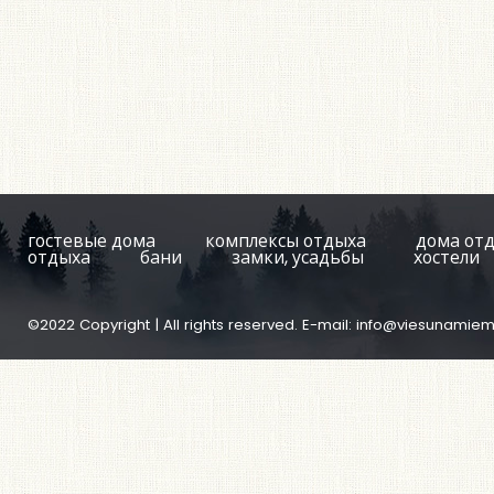
гостевые дома
комплексы отдыха
дома от
отдыха
бани
замки, усадьбы
хостели
©2022 Copyright | All rights reserved. E-mail:
info@viesunamiem.