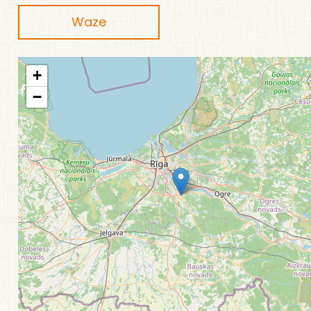
Waze
+
−