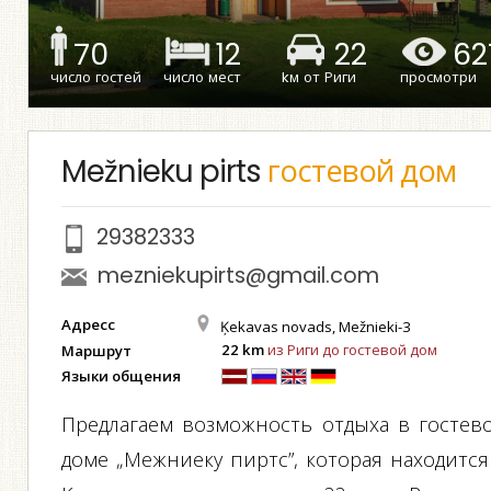
70
12
22
62
число гостей
число мест
kм от Риги
просмотри
Mežnieku pirts
гостевой дом
29382333
mezniekupirts@gmail.com
Адресс
Ķekavas novads, Mežnieki-3
22 km
из Риги до гостевой дом
Маршрут
Языки общения
Предлагаем возможность отдыха в гостев
доме „Межниеку пиртс”, которая находится