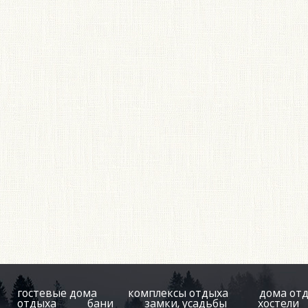
гостевые дома
комплексы отдыха
дома от
отдыха
бани
замки, усадьбы
хостели