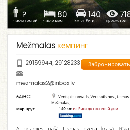
?
80
140
71
число гостей
число мест
kм от Риги
просмотри
Mežmalas
кемпинг
29159944
,
29128233
Забронироват
mezmalas2@inbox.lv
Адресс
Ventspils novads, Ventspils nov., Usmas 
Mežmalas,
140 km
из Риги до гостевой дом
Маршрут
Atrodamies pašā Usmas ezera krasā. Rīga