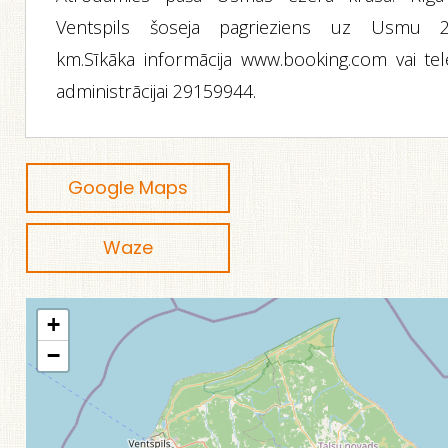
Ventspils šoseja pagrieziens uz Usmu 2
km.Sīkāka informācija www.booking.com vai tele
administrācijai 29159944.
Google Maps
Waze
+
−