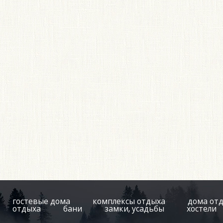
гостевые дома
комплексы отдыха
дома от
отдыха
бани
замки, усадьбы
хостели