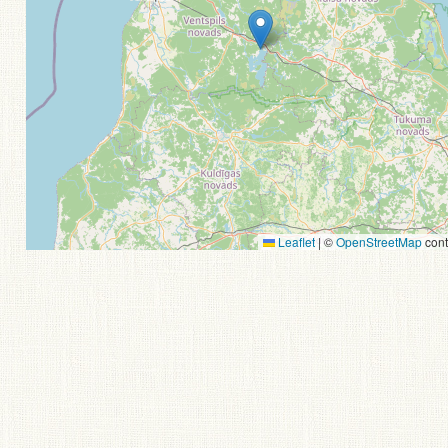
Leaflet
|
©
OpenStreetMap
cont