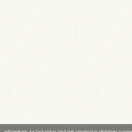
Informējam, ka šajā mājas lapā tiek izmantotas sīkdatnes (cookie