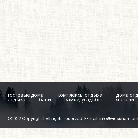
гостевые дома
комплексы отдыха
дома от
отдыха
бани
замки, усадьбы
хостели
©2022 Copyright | All rights reserved. E-mail:
info@viesunamiem.