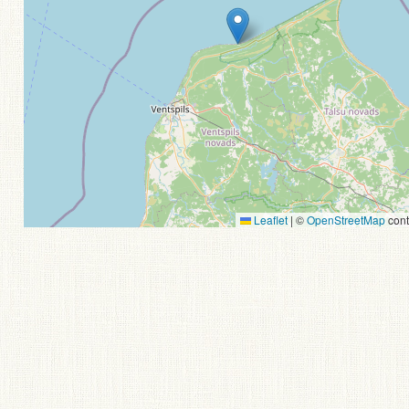
Leaflet
|
©
OpenStreetMap
cont