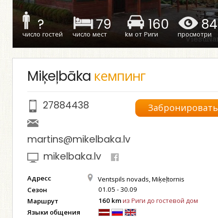
?
79
160
84
число гостей
число мест
kм от Риги
просмотри
Miķeļbāka
кемпинг
27884438
Забронироват
martins@mikelbaka.lv
mikelbaka.lv
Адресс
Ventspils novads, Miķeļtornis
01.05 - 30.09
Сезон
160 km
из Риги до гостевой дом
Маршрут
Языки общения