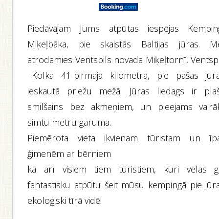
Piedāvājam Jums atpūtas iespējas Kempin
Miķeļbāka, pie skaistās Baltijas jūras. M
atrodamies Ventspils novada Miķeļtornī, Ventspi
–Kolka 41-pirmajā kilometrā, pie pašas jūra
ieskautā priežu mežā. Jūras liedags ir plaš
smilšains bez akmeņiem, un pieejams vairā
simtu metru garumā.
Piemērota vieta ikvienam tūristam un īpa
ģimenēm ar bērniem
kā arī visiem tiem tūristiem, kuri vēlas g
fantastisku atpūtu šeit mūsu kempingā pie jūra
ekoloģiski tīrā vidē!