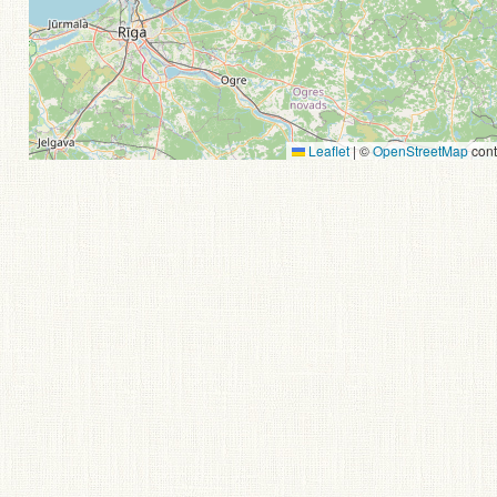
Leaflet
|
©
OpenStreetMap
cont