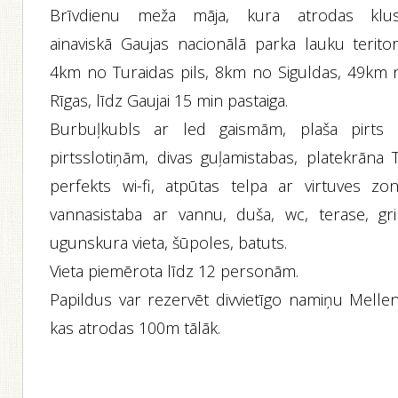
Brīvdienu meža māja, kura atrodas klus
ainaviskā Gaujas nacionālā parka lauku teritori
4km no Turaidas pils, 8km no Siguldas, 49km 
Rīgas, līdz Gaujai 15 min pastaiga.
Burbuļkubls ar led gaismām, plaša pirts 
pirtsslotiņām, divas guļamistabas, platekrāna T
perfekts wi-fi, atpūtas telpa ar virtuves zon
vannasistaba ar vannu, duša, wc, terase, gril
ugunskura vieta, šūpoles, batuts.
Vieta piemērota līdz 12 personām.
Papildus var rezervēt divvietīgo namiņu Mellen
kas atrodas 100m tālāk.