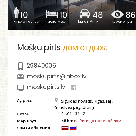
10
10
48
86
число гостей
число мест
kм от Риги
просмотри
Mošķu pirts
дом отдыха
29840005
moskupirts@inbox.lv
moskupirts.lv
Адресс
Siguldas novads, Rīgas. raj.,
Krimuldas.pag.,Grotiņi.
01.01 - 31.12
Сезон
48 km
из Риги до гостевой дом
Маршрут
Языки общения