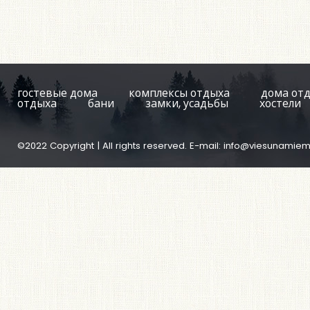
гостевые дома
комплексы отдыха
дома от
отдыха
бани
замки, усадьбы
хостели
©2022 Copyright | All rights reserved. E-mail:
info@viesunamiem.