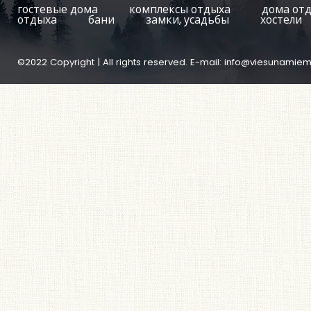
гостевые дома
комплексы отдыха
дома от
отдыха
бани
замки, усадьбы
хостели
©2022 Copyright | All rights reserved. E-mail:
info@viesunamiem.