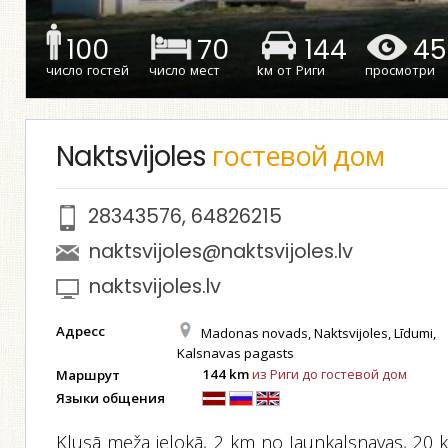
100
70
144
45
число гостей
число мест
kм от Риги
просмотри
Naktsvijoles
гостевой дом
28343576
,
64826215
naktsvijoles@naktsvijoles.lv
naktsvijoles.lv
Адресс
Madonas novads, Naktsvijoles, Līdumi,
Kalsnavas pagasts
144 km
из Риги до гостевой дом
Маршрут
Языки общения
Klusā meža ielokā, 2 km no Jaunkalsnavas, 20 