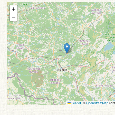
+
−
Leaflet
|
©
OpenStreetMap
cont