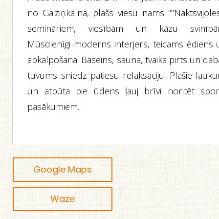
no Gaiziņkalna, plašs viesu nams ""Naktsvijoles
semināriem, viesībām un kāzu svinībā
Mūsdienīgi moderns interjers, teicams ēdiens 
apkalpošana. Baseins, sauna, tvaika pirts un da
tuvums sniedz patiesu relaksāciju. Plašie lauku
un atpūta pie ūdens ļauj brīvi noritēt spor
pasākumiem.
Google Maps
Waze