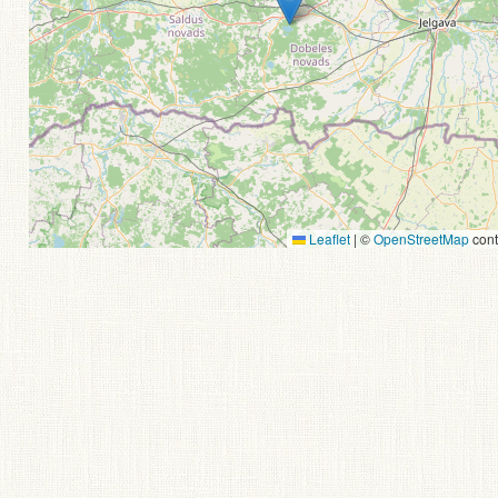
Leaflet
|
©
OpenStreetMap
cont