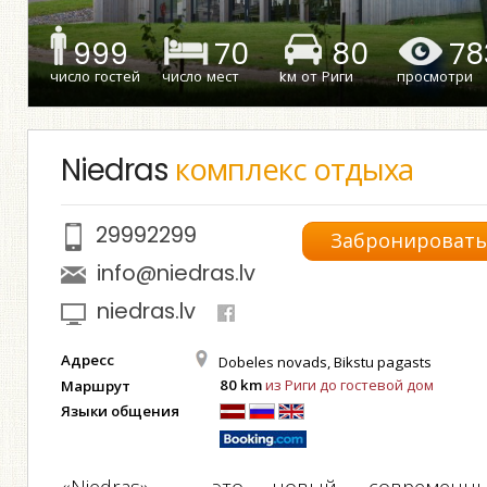
999
70
80
78
число гостей
число мест
kм от Риги
просмотри
Niedras
комплекс отдыха
29992299
Забронироват
info@niedras.lv
niedras.lv
Адресс
Dobeles novads, Bikstu pagasts
80 km
из Риги до гостевой дом
Маршрут
Языки общения