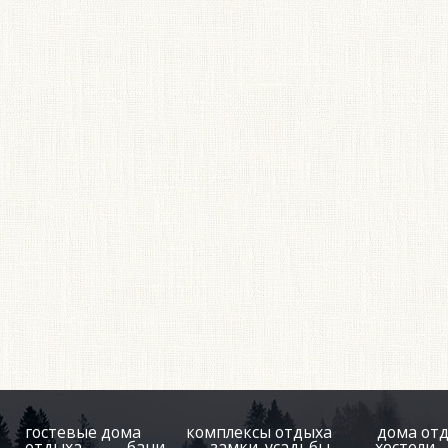
гостевые дома
комплексы отдыха
дома от
отдыха
бани
замки, усадьбы
хостели