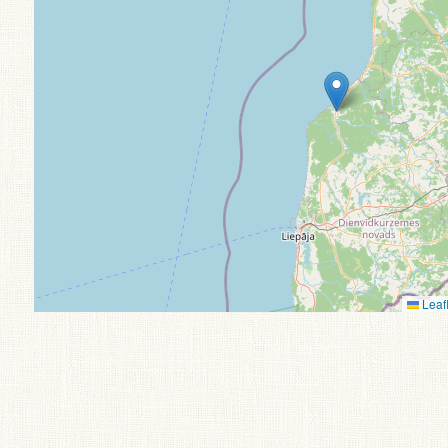
Leafl