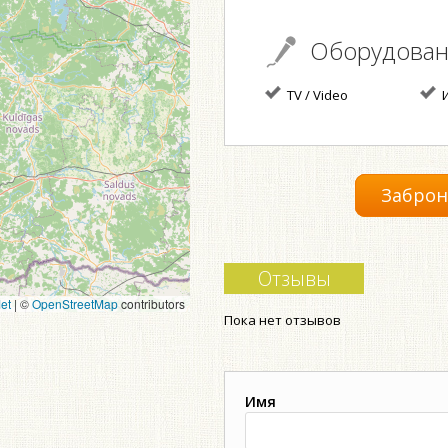
Оборудова
TV / Video
И
Заброн
Отзывы
et
|
©
OpenStreetMap
contributors
Пока нет отзывов
Имя