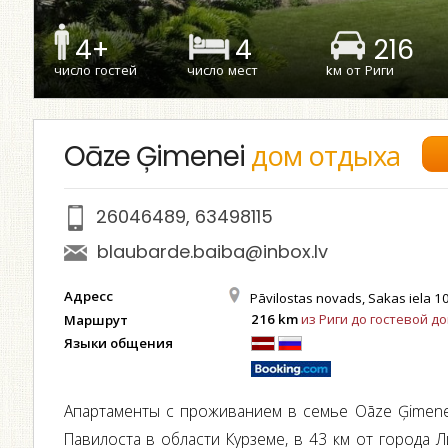
4+
4
216
число гостей
число мест
kм от Риги
Oāze Ģimenei
дом отдыха
26046489
,
63498115
blaubarde.baiba@inbox.lv
Адресс
Pāvilostas novads, Sakas iela 10,
216 km
из Риги до гостевой д
Маршрут
Языки общения
Апартаменты с проживанием в семье Oāze Ģimene
Павилоста в области Курземе, в 43 км от города 