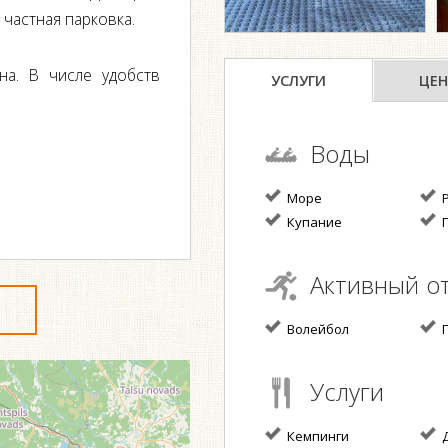
 частная парковка.
на. В числе удобств
УСЛУГИ
ЦЕН
Воды
Море
Р
Купание
П
Активный о
Волейбол
П
Услуги
Кемпинги
Д