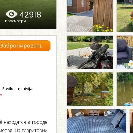
42918
просмотри
Забронировать
 Pavilosta; Latvija
ом
i находятся в городе
Лиепая. На территории