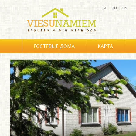
LV
|
RU
|
EN
ГОСТЕВЫЕ ДОМА
КАРТА