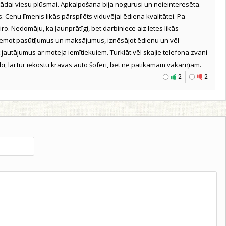
 tādai viesu plūsmai. Apkalpošana bija nogurusi un neieinteresēta.
es. Cenu līmenis likās pārspīlēts viduvējai ēdiena kvalitātei. Pa
ro. Nedomāju, ka ļaunprātīgi, bet darbiniece aiz letes likās
ņemot pasūtījumus un maksājumus, iznēsājot ēdienu un vēl
 jautājumus ar moteļa iemītiekuiem. Turklāt vēl skaļie telefona zvani
bi, lai tur iekostu kravas auto šoferi, bet ne patīkamām vakariņām.
2
2