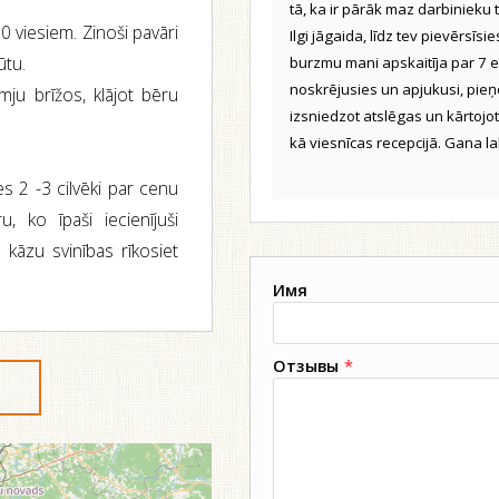
tā, ka ir pārāk maz darbinieku
0 viesiem. Zinoši pavāri
Ilgi jāgaida, līdz tev pievērsīsi
ūtu.
burzmu mani apskaitīja par 7 ei
noskrējusies un apjukusi, pie
mju brīžos, klājot bēru
izsniedzot atslēgas un kārtojot
kā viesnīcas recepcijā. Gana la
s 2 -3 cilvēki par cenu
 ko īpaši iecienījuši
a kāzu svinības rīkosiet
Имя
Отзывы
*