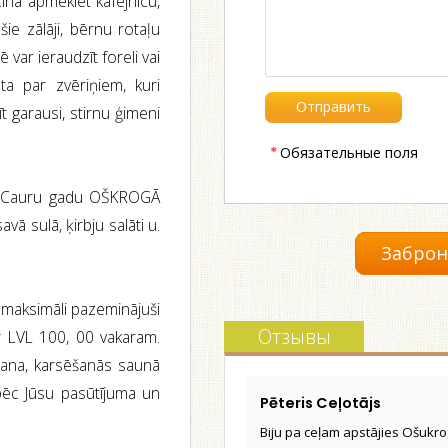
ina apmeklēt kafejnīcu,
šie zālāji, bērnu rotaļu
var ieraudzīt foreli vai
ta par zvēriņiem, kuri
t garausi, stirnu ģimeni
*
Обязательные поля
ni. Cauru gadu OŠKROGĀ
ā sulā, ķirbju salāti u.
Заброн
sam maksimāli pazeminājuši
Отзывы
r LVL 100, 00 vakaram.
ošana, karsēšanās saunā
 pēc Jūsu pasūtījuma un
Pēteris Ceļotājs
Biju pa ceļam apstājies Ošukro