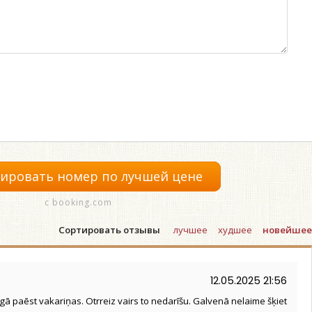
ировать номер по лучшей цене
с booking.com
Сортировать отзывы
лучшее
худшее
новейшее
12.05.2025 21:56
gā paēst vakariņas. Otrreiz vairs to nedarīšu. Galvenā nelaime šķiet