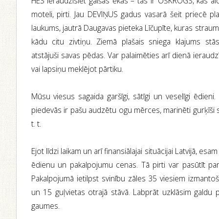
HES ieraudzīsiet gaišas ēkas – tas ir OŠKROGS, kas aic
moteli, pirti. Jau DEVIŅUS gadus vasarā šeit priecē pla
laukums, jautrā Daugavas pieteka Līčupīte, kuras straumē 
kādu citu zivtiņu. Ziemā plašais sniega klajums stās
atstājuši savas pēdas. Var palaimēties arī dienā ieraudzī
vai lapsiņu meklējot pārtiku.
Mūsu viesus sagaida garšīgi, sātīgi un veselīgi ēdie
piedevās ir pašu audzētu ogu mērces, marinēti gurķīši sav
t. t.
Ejot līdzi laikam un arī finansiālajai situācijai Latvijā, e
ēdienu un pakalpojumu cenas. Tā pirti var pasūtīt pa
Pakalpojumā ietilpst svinību zāles 35 viesiem izmant
un 15 guļvietas otrajā stāvā. Labprāt uzklāsim galdu
gaumes.