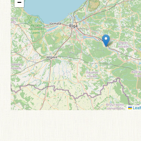
−
Leafl