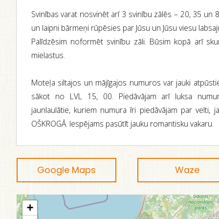
Svinības varat nosvinēt arī 3 svinību zālēs – 20, 35 un 8
un laipni bārmeņi rūpēsies par Jūsu un Jūsu viesu labsaj
Palīdzēsim noformēt svinību zāli. Būsim kopā arī sku
mielastus.
Moteļa siltajos un mājīgajos numuros var jauki atpūstie
sākot no LVL 15, 00. Piedāvājam arī luksa numuru,
jaunlaulātie, kuriem numura īri piedāvājam par velti, j
OŠKROGĀ. Iespējams pasūtīt jauku romantisku vakaru.
Google Maps
Waze
+