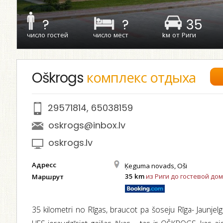
?
?
35
число гостей
число мест
kм от Риги
Oškrogs
комплекс отдыха
29571814
,
65038159
oskrogs@inbox.lv
oskrogs.lv
Адресс
Ķeguma novads, Oši
35 km
из Риги до гостевой дом
Маршрут
35 kilometri no Rīgas, braucot pa šoseju Rīga- Jaunje