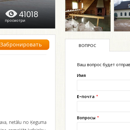
41018
просмотри
Забронировать
ВОПРОС
Ваш вопрос будет отправ
Имя
E-почта
*
Вопросы
*
lgava, netālu no Ķeguma