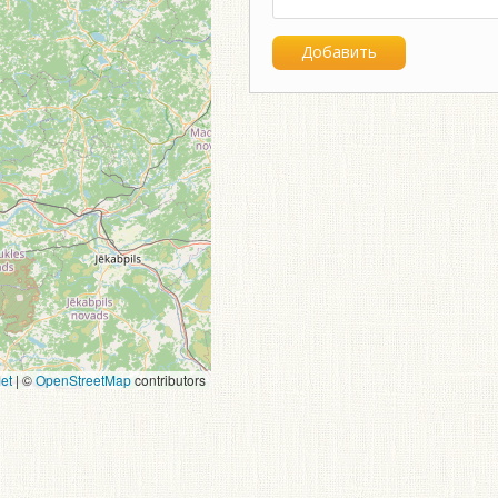
et
|
©
OpenStreetMap
contributors