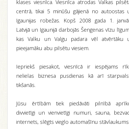
klases viesnīca. Viesnīca atrodas Valkas pilsēt
centrā, tikai 5 minūšu gājienā no autoostas 
Igaunijas robežas. Kopš 2008 gada 1. janvā
Latvijā un Igaunijā darbojās Šengenas vīzu līgu
kas Valku un Valgu padara vēl atvērtāku 
pieejamāku abu pilsētu viesiem.
Iepriekš piesakot, viesnīcā ir iespējams rīk
nelielas biznesa pusdienas kā arī starpvals
tikšanās.
Jūsu ērtībām tiek piedāvāti pilnībā aprīko
divvietīgi un vienvietīgi numuri, sauna, bezva
internets, slēgts vieglo automašīnu stāvlaukums