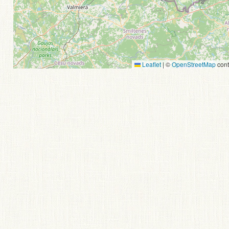
Leaflet
|
©
OpenStreetMap
cont