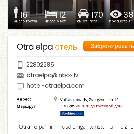
16
12
170
38
число гостей
число мест
kм от Риги
просмотри
Otrā elpa
отель
Забронироват
22802285
otraelpa@inbox.lv
hotel-otraelpa.com
Адресс
Valkas novads, Zvaigžņu iela 12
170 km
из Риги до гостевой дом
Маршрут
„Otrā elpa” ir mūsdienīga tūristu un bizne