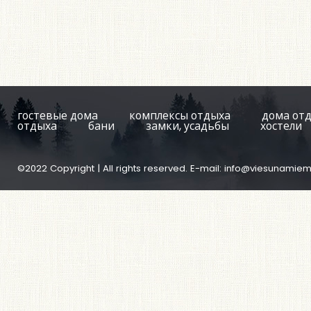
гостевые дома
комплексы отдыха
дома от
отдыха
бани
замки, усадьбы
хостели
©2022 Copyright | All rights reserved. E-mail:
info@viesunamiem.