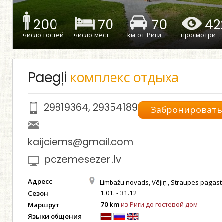
200
70
70
42
число гостей
число мест
kм от Риги
просмотри
Paegļi
комплекс отдыха
29819364
,
29354189
Забронироват
kaijciems@gmail.com
pazemesezeri.lv
Адресс
Limbažu novads, Vējiņi, Straupes pagast
1.01. - 31.12
Сезон
70 km
из Риги до гостевой дом
Маршрут
Языки общения