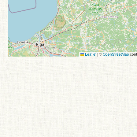
Leaflet
|
©
OpenStreetMap
cont