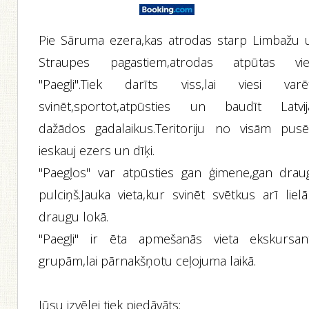
Pie Sāruma ezera,kas atrodas starp Limbažu 
Straupes pagastiem,atrodas atpūtas vie
"Paegļi".Tiek darīts viss,lai viesi varē
svinēt,sportot,atpūsties un baudīt Latvij
dažādos gadalaikus.Teritoriju no visām pus
ieskauj ezers un dīķi.
"Paegļos" var atpūsties gan ģimene,gan drau
pulciņš.Jauka vieta,kur svinēt svētkus arī liel
draugu lokā.
"Paegļi" ir ēta apmešanās vieta ekskursan
grupām,lai pārnakšņotu ceļojuma laikā.
Jūsu izvēlei tiek piedāvāts: