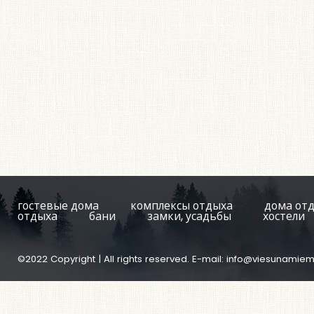
гостевые дома
комплексы отдыха
дома от
отдыха
бани
замки, усадьбы
хостели
©2022 Copyright | All rights reserved. E-mail:
info@viesunamiem.