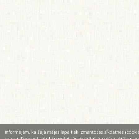
Informējam, ka šajā mājas lapā tiek izmantotas sīkdatnes (cookie
saturu. Turpinot lietot šo vietni, Jūs piekrītat, ka mēs uzkrāsim u