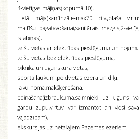
4-vietīgas mājiņas(kopumā 10),
Lielā māja(kamīnzāle-max70 cilv.,plaša virtu
maltīšu pagatavošanai,sanitārais mezgls,2-vietī
istabiņas),
telšu vietas ar elektrības pieslēgumu un nojumi.
telšu vietas bez elektrības pieslēguma,
piknika un ugunskura vietas,
sporta laukumi,peldvietas ezerā un dīķī,
laivu noma,makšķerēšana,
ēdināšana(izbraukuma,saimnieki uz uguns vā
gardu zupu,virtuvi var izmantot arī viesi sav
vajadzībām),
ekskursijas uz netālajiem Pazemes ezeriem.