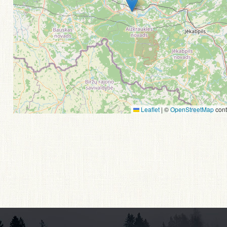
Leaflet
|
©
OpenStreetMap
cont