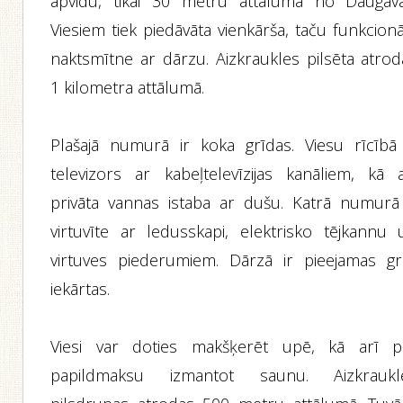
apvidū, tikai 30 metru attālumā no Daugava
Viesiem tiek piedāvāta vienkārša, taču funkcion
naktsmītne ar dārzu. Aizkraukles pilsēta atrod
1 kilometra attālumā.
Plašajā numurā ir koka grīdas. Viesu rīcībā 
televizors ar kabeļtelevīzijas kanāliem, kā a
privāta vannas istaba ar dušu. Katrā numurā 
virtuvīte ar ledusskapi, elektrisko tējkannu 
virtuves piederumiem. Dārzā ir pieejamas gri
iekārtas.
Viesi var doties makšķerēt upē, kā arī p
papildmaksu izmantot saunu. Aizkraukl