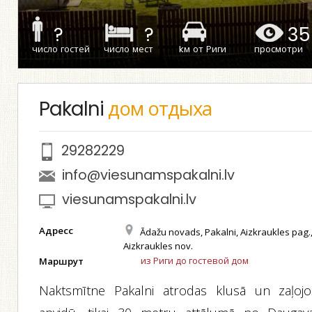
?
?
35
число гостей
число мест
kм от Риги
просмотри
Pakalni
дом отдыха
29282229
info@viesunamspakalni.lv
viesunamspakalni.lv
Адресс
Ādažu novads, Pakalni, Aizkraukles pag.
Aizkraukles nov.
из Риги до гостевой дом
Маршрут
Naktsmītne Pakalni atrodas klusā un zaļojo