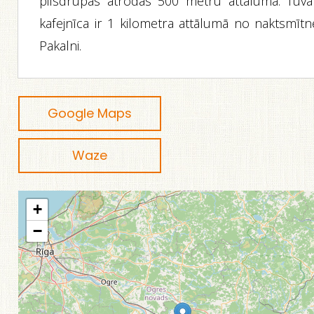
pilsdrupas atrodas 500 metru attālumā. Tuvā
kafejnīca ir 1 kilometra attālumā no naktsmītn
Pakalni.
Google Maps
Waze
+
−