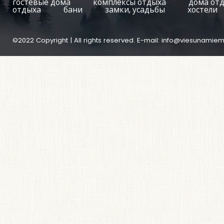
гостевые дома
комплексы отдыха
дома от
отдыха
бани
замки, усадьбы
хостели
©2022 Copyright | All rights reserved. E-mail:
info@viesunamiem.