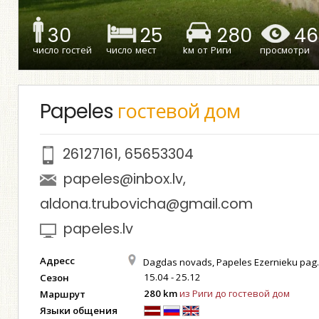
30
25
280
46
число гостей
число мест
kм от Риги
просмотри
Papeles
гостевой дом
26127161
,
65653304
papeles@inbox.lv
,
aldona.trubovicha@gmail.com
papeles.lv
Адресс
Dagdas novads, Papeles Ezernieku pag
15.04 - 25.12
Сезон
280 km
из Риги до гостевой дом
Маршрут
Языки общения