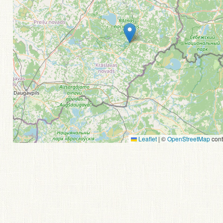
Leaflet
|
©
OpenStreetMap
cont