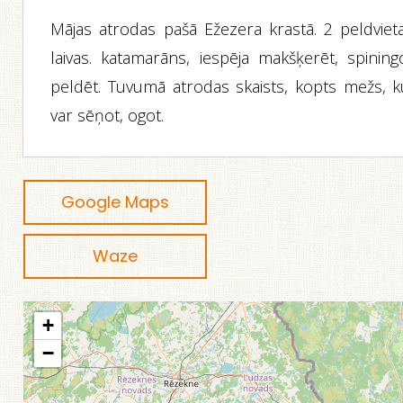
Mājas atrodas pašā Ežezera krastā. 2 peldvieta
laivas. katamarāns, iespēja makšķerēt, spiningo
peldēt. Tuvumā atrodas skaists, kopts mežs, k
var sēņot, ogot.
Google Maps
Waze
+
−