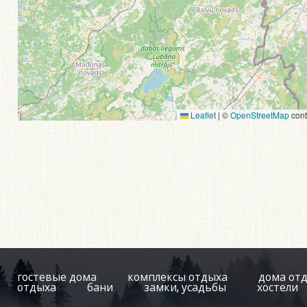
Leaflet
|
©
OpenStreetMap
cont
гостевые дома
комплексы отдыха
дома от
отдыха
бани
замки, усадьбы
хостели