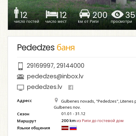
12
12
200
35
число гостей
число мест
kм от Риги
просмотри
Pededzes
баня
29169997
,
29144000
pededzes@inbox.lv
pededzes.lv
Адресс
Gulbenes novads, "Pededzes", Litenes p
Gulbenes nov.
01.01 - 31.12
Сезон
200 km
из Риги до гостевой дом
Маршрут
Языки общения