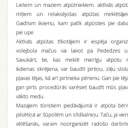
Lieliem un maziem atpūtniekiem.. aktīvās atpūt
mīļiem un relaksējošas atpūtas meklētājie
Gaidīsim ikvienu, kam patīk atpūsties pie daba
pie upe.
Aktīvās atpūtas tīkotājiem ir iespēja organiz
volejbola mačus vai laivot pa Pededzes up
Savukārt, tie, kas meklē mierīgu atpūtu 
ikdienas skrējiena, var baudīt pirtiņu, zāļu slot
pļavas tējas, kā arī pirtnieka pērienu. Gan pie tēj
gan pirts procedūrās varēsiet baudīt mūs pļav
vākto medu.
Mazajiem tūristiem piedāvājumā ir atpūta bēr
pilsētiņā ar šūpolēm un slīdkalniņu. Taču, ja vien
vēlēšanās, varam noorganizēt radošo darbnī