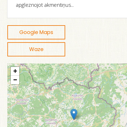
apgleznojot akmentiņus...
Google Maps
Waze
+
−