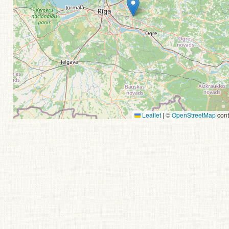
Leaflet
|
©
OpenStreetMap
cont