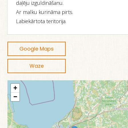
daļēju izguldināšanu.
Ar malku kurināma pirts.
Labiekārtota teritorija.
Google Maps
Waze
+
−