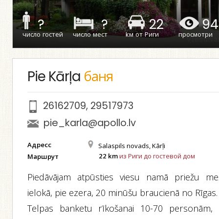
?
?
22
94
число гостей
число мест
kм от Риги
просмотри
Pie Kārļa
баня
26162709
,
29517973
pie_karla@apollo.lv
Адресс
Salaspils novads, Kārļi
22 km
из Риги до гостевой дом
Маршрут
Piedāvājam atpūsties viesu namā priežu me
ielokā, pie ezera, 20 minūšu braucienā no Rīgas.
Telpas banketu rīkošanai 10-70 personām, 