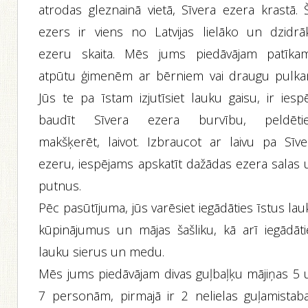
atrodas gleznainā vietā, Sīvera ezera krastā. Š
ezers ir viens no Latvijas lielāko un dzidrā
ezeru skaita. Mēs jums piedāvājam patīka
atpūtu ģimenēm ar bērniem vai draugu pulka
Jūs te pa īstam izjutīsiet lauku gaisu, ir iesp
baudīt Sīvera ezera burvību, peldētie
makšķerēt, laivot. Izbraucot ar laivu pa Sīve
ezeru, iespējams apskatīt dažādas ezera salas 
putnus.
Pēc pasūtījuma, jūs varēsiet iegādāties īstus la
kūpinājumus un mājas šašliku, kā arī iegādāti
lauku sierus un medu.
Mēs jums piedāvājam divas guļbaļķu mājiņas 5 
7 personām, pirmajā ir 2 nelielas guļamistaba