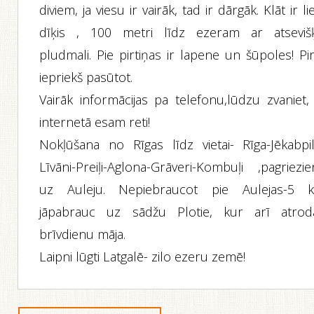
diviem, ja viesu ir vairāk, tad ir dārgāk. Klāt ir li
dīķis , 100 metri līdz ezeram ar atseviš
pludmali. Pie pirtiņas ir lapene un šūpoles! Pi
iepriekš pasūtot.
Vairāk informācijas pa telefonu,lūdzu zvaniet, 
internetā esam reti!
Nokļūšana no Rīgas līdz vietai- Rīga-Jēkabpil
Līvāni-Preiļi-Aglona-Grāveri-Kombuļi ,pagriezie
uz Auleju. Nepiebraucot pie Aulejas-5 
jāpabrauc uz sādžu Plotie, kur arī atrod
brīvdienu māja.
Laipni lūgti Latgalē- zilo ezeru zemē!