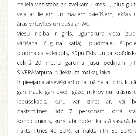
neliela viesistaba ar izvelkamu krēslu, plus gul
veļa ar lieliem un maziem dvielīšiem, iekšas 
āras virtuvītes un duša ar WC.
Viesu rīcībā ir grils, ugunskura vieta (zup
vārīšana čuguna katlā), pludmale, šūpole
pludmales voleibols, šūpuļtīkls un ortopēdiska
celiņš 20 metru garumā Jūsu pēdiņām :)"P
SĪVERA"atpūtā ir, (iekļauta malka), laiva.
Ir pieejama atsevišķi arī otra mājiņa ar pirti, kurā
gan trauki gan dvieļi, gāze, mikroviļņu krāsns 
ledusskapis, kuru var izīrēt ar, vai b
naktsmītnes līdz 7 personām, otrā stā
kondicionieris, kurš labi noder karstā vasarā, 
naktsmītnes 40 EUR., ar naktsmītni 80 EUR, 