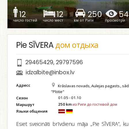
12
12
250
54
число гостей
число мест
kм от Риги
просмотри
Pie SĪVERA
дом отдыха
29465429
,
29797596
idzalbite@inbox.lv
Адресс
Krāslavas novads, Aulejas pagasts., sā
"Plotie"
01.05 - 01.10
Сезон
250 km
из Риги до гостевой дом
Маршрут
Языки общения
Esiet sveicināti brīvdienu māja „Pie SĪVERA”, k