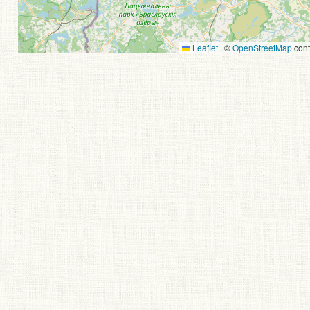
Leaflet
|
©
OpenStreetMap
cont