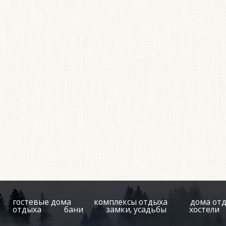
гостевые дома
комплексы отдыха
дома от
отдыха
бани
замки, усадьбы
хостели