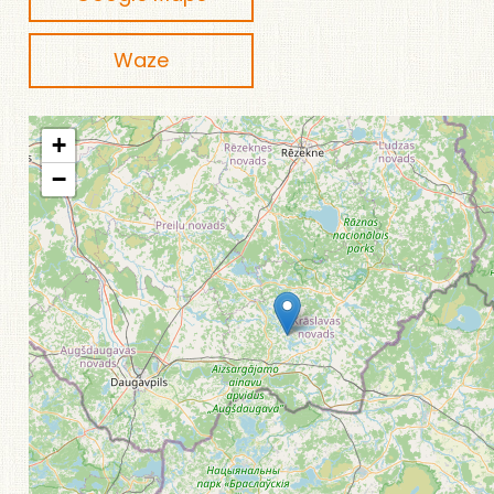
Waze
+
−