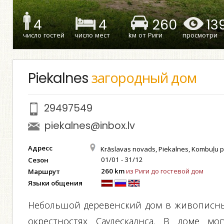
4
4
260
13
число гостей
число мест
kм от Риги
просмотри
Piekalnes
загородный дом
29497549
piekalnes@inbox.lv
Адресс
Krāslavas novads, Piekalnes, Kombuļu 
01/01 - 31/12
Сезон
260 km
из Риги до гостевой дом
Маршрут
Языки общения
Небольшой деревенский дом в живописн
окрестностях Саулескалнса. В доме мог