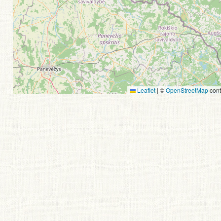
Leaflet
|
©
OpenStreetMap
cont