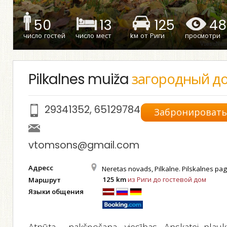
50
13
125
48
число гостей
число мест
kм от Риги
просмотри
Pilkalnes muiža
загородный д
29341352
,
65129784
Забронироват
vtomsons@gmail.com
Адресс
Neretas novads, Pilkalne. Pilskalnes pag
125 km
из Риги до гостевой дом
Маршрут
Языки общения