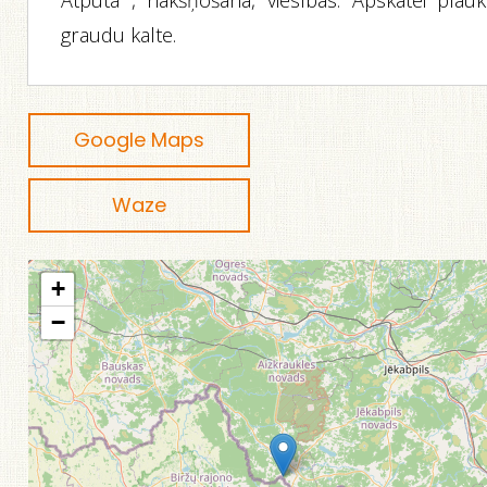
Atpūta , nakšņošana, viesības. Apskatei plauk
graudu kalte.
Google Maps
Waze
+
−