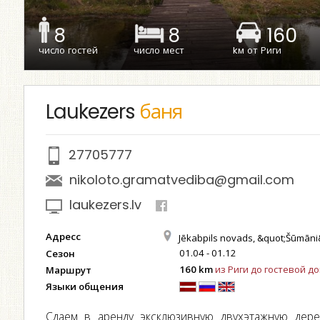
8
8
160
число гостей
число мест
kм от Риги
Laukezers
баня
27705777
nikoloto.gramatvediba@gmail.com
laukezers.lv
Адресс
Jēkabpils novads, &quot;Šūmāni
01.04 - 01.12
Сезон
160 km
из Риги до гостевой д
Маршрут
Языки общения
Сдаем в аренду эксклюзивную двухэтажную дер