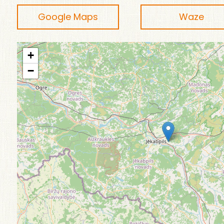
Google Maps
Waze
+
−