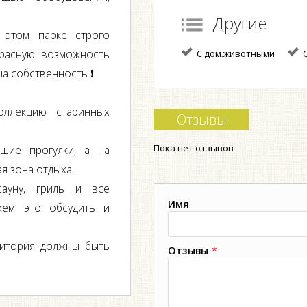
Другие
 этом парке строго
расную возможность
С дом.животными
С
а собственность ❗️
ллекцию старинных
Отзывы
Пока нет отзывов
шие прогулки, а на
 зона отдыха.
сауну, гриль и все
Имя
жем это обсудить и
итория должны быть
Отзывы
*