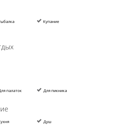
ыбалка
Купание
тдых
ля палаток
Для пикника
ние
ухня
Душ