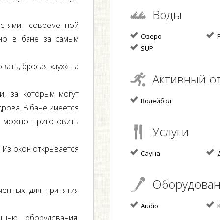
Воды
стями современной
Озеро
Р
но в бане за самым
SUP
вать, бросая «дух» на
Активный о
и, за которым могут
Волейбол
дрова. В бане имеется
е можно приготовить
Услуги
. Из окон открывается
Сауна
Д
Оборудова
ченных для принятия
Audio
К
щью оборудования,