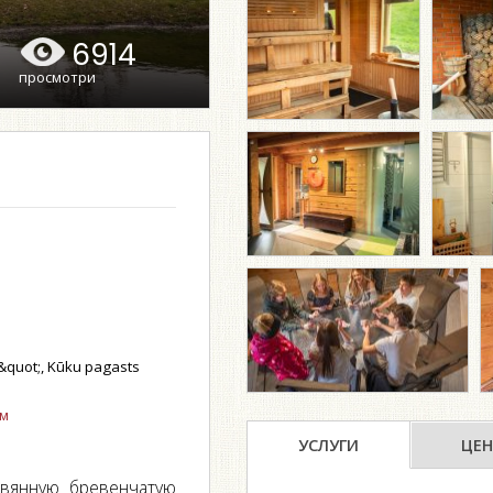
6914
просмотри
&quot;, Kūku pagasts
ом
УСЛУГИ
ЦЕН
евянную бревенчатую