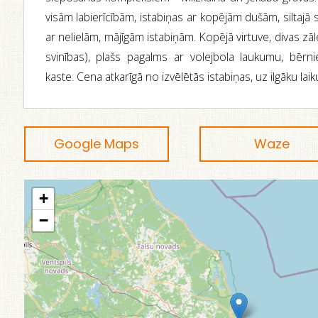
visām labierīcībām, istabiņas ar kopējām dušām, siltaj
ar nelielām, mājīgām istabiņām. Kopējā virtuve, divas zāl
svinības), plašs pagalms ar volejbola laukumu, bēr
kaste. Cena atkarīgā no izvēlētās istabiņas, uz ilgāku laiku 
Google Maps
Waze
+
−