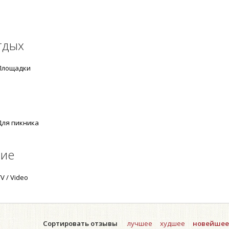
тдых
лощадки
ля пикника
ние
V / Video
Сортировать отзывы
лучшее
худшее
новейшее