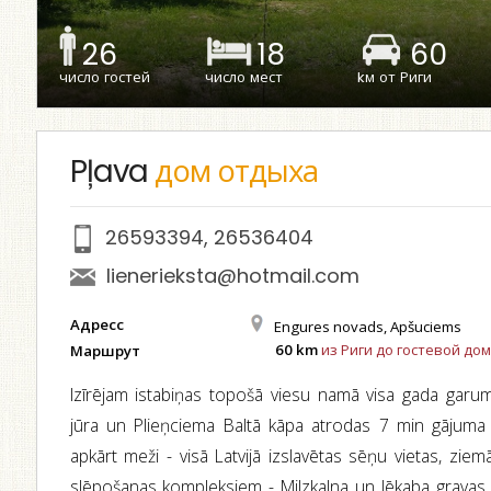
26
18
60
число гостей
число мест
kм от Риги
Pļava
дом отдыха
26593394
,
26536404
lienerieksta@hotmail.com
Адресс
Engures novads, Apšuciems
60 km
из Риги до гостевой дом
Маршрут
Izīrējam istabiņas topošā viesu namā visa gada garum
jūra un Plieņciema Baltā kāpa atrodas 7 min gājuma 
apkārt meži - visā Latvijā izslavētas sēņu vietas, zi
slēpošanas kompleksiem - Milzkalna un Jēkaba gravas.