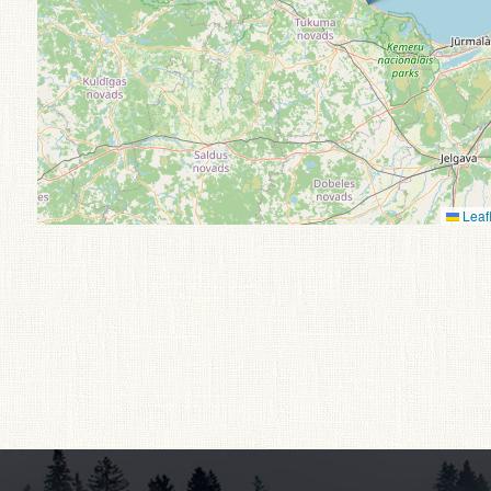
Leafl