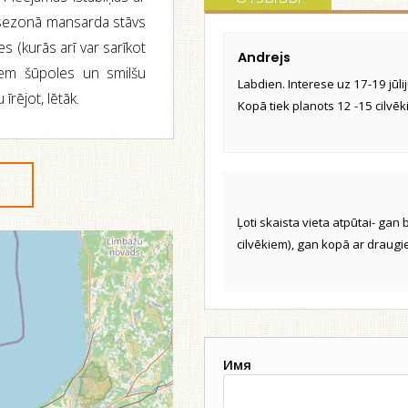
ā sezonā mansarda stāvs
es (kurās arī var sarīkot
Andrejs
niem šūpoles un smilšu
Labdien. Interese uz 17-19 jūli
īrējot, lētāk.
Kopā tiek planots 12 -15 cilvē
Ļoti skaista vieta atpūtai- gan
cilvēkiem), gan kopā ar draugi
Имя