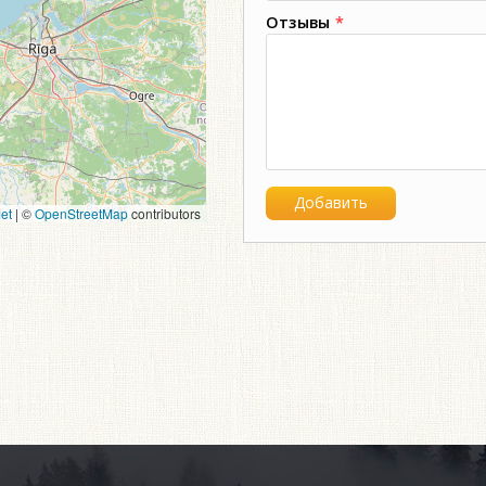
Отзывы
*
et
|
©
OpenStreetMap
contributors