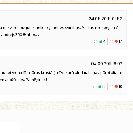
24.05.2015 01:52
ju nosvīnet pie jums nelielo ģimenes svinības. Vai tas ir iespējami?
ki.andrejs350@inbox.lv
4
17
04.09.2011 18:02
 baudot vientulību jūras krastā ( arī vasarā pludmale nav pārpildīta ar
em atpūšoties. Pamēģiniet!
12
10