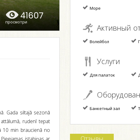
Море
41607
просмотри
Активный о
Волейбол
П
Услуги
Для палаток
Д
Оборудова
Банкетный зал
T
ā. Gada siltajā sezonā
attālumā, rudenī tepat
emā 10 min braucienā no
Отзывы
 Pieejamas istabiņas ar