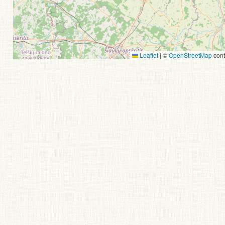
Leaflet
|
©
OpenStreetMap
cont