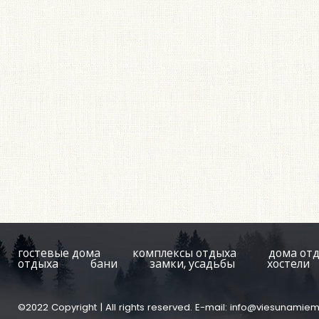
гостевые дома
комплексы отдыха
дома от
отдыха
бани
замки, усадьбы
хостели
©2022 Copyright | All rights reserved. E-mail:
info@viesunamiem.