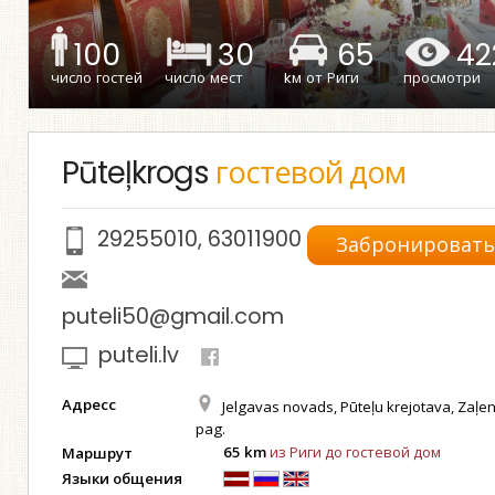
100
30
65
42
число гостей
число мест
kм от Риги
просмотри
Pūteļkrogs
гостевой дом
29255010
,
63011900
Забронироват
puteli50@gmail.com
puteli.lv
Адресс
Jelgavas novads, Pūteļu krejotava, Zaļe
pag.
65 km
из Риги до гостевой дом
Маршрут
Языки общения