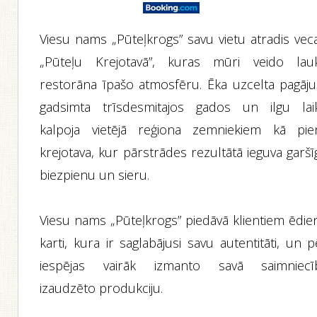
Viesu nams „Pūteļkrogs” savu vietu atradis veca
„Pūteļu Krejotavā”, kuras mūri veido lau
restorāna īpašo atmosfēru. Ēka uzcelta pagāju
gadsimta trīsdesmitajos gados un ilgu lai
kalpoja vietējā reģiona zemniekiem kā pie
krejotava, kur pārstrādes rezultātā ieguva garš
biezpienu un sieru.
Viesu nams „Pūteļkrogs” piedāvā klientiem ēdie
karti, kura ir saglabājusi savu autentitāti, un 
iespējas vairāk izmanto savā saimniecī
izaudzēto produkciju.