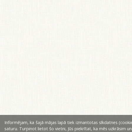
Informējam, ka šajā mājas lapā tiek izmantotas sīkdatnes (cookie
saturu. Turpinot lietot šo vietni, Jūs piekrītat, ka mēs uzkrāsim u