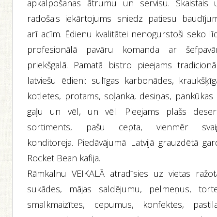
apkalpošanas ātrumu un servisu. Skaistais 
radošais iekārtojums sniedz patiesu baudīju
arī acīm. Ēdienu kvalitātei nenogurstoši seko lī
profesionālā pavāru komanda ar šefpavā
priekšgalā. Pamatā bistro pieejams tradicionāl
latviešu ēdieni: sulīgas karbonādes, kraukšķīg
kotletes, protams, soļanka, desiņas, pankūkas 
gaļu un vēl, un vēl. Pieejams plašs deser
sortiments, pašu cepta, vienmēr svai
konditoreja. Piedāvājumā Latvijā grauzdētā gar
Rocket Bean kafija.
Rāmkalnu VEIKALĀ atradīsies uz vietas ražot
sukādes, mājas saldējumu, pelmeņus, torte
smalkmaizītes, cepumus, konfektes, pastila