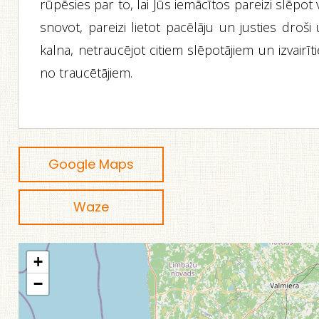
rūpēsies par to, lai Jūs iemācītos pareizi slēpot 
snovot, pareizi lietot pacēlāju un justies droši
kalna, netraucējot citiem slēpotājiem un izvairīt
no traucētājiem.
Google Maps
Waze
+
−