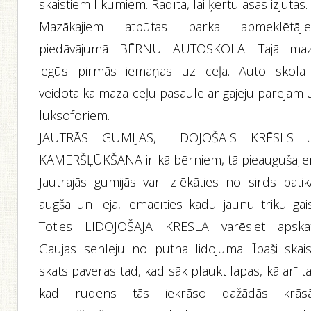
skaistiem līkumiem. Radīta, lai ķertu asas izjūtas.
Mazākajiem atpūtas parka apmeklētāji
piedāvājumā BĒRNU AUTOSKOLA. Tajā maz
iegūs pirmās iemaņas uz ceļa. Auto skola 
veidota kā maza ceļu pasaule ar gājēju pārejām 
luksoforiem.
JAUTRĀS GUMIJAS, LIDOJOŠAIS KRĒSLS 
KAMERŠĻŪKŠANA ir kā bērniem, tā pieaugušajie
Jautrajās gumijās var izlēkāties no sirds patik
augšā un lejā, iemācīties kādu jaunu triku gais
Toties LIDOJOŠAJĀ KRĒSLĀ varēsiet apskat
Gaujas senleju no putna lidojuma. Īpaši skais
skats paveras tad, kad sāk plaukt lapas, kā arī t
kad rudens tās iekrāso dažādās krāsā