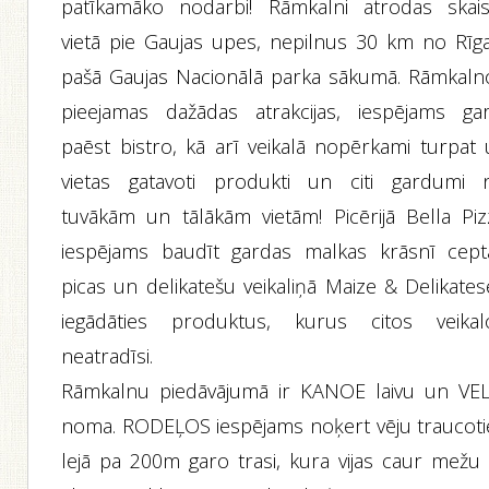
patīkamāko nodarbi! Rāmkalni atrodas skais
vietā pie Gaujas upes, nepilnus 30 km no Rīga
pašā Gaujas Nacionālā parka sākumā. Rāmkaln
pieejamas dažādas atrakcijas, iespējams gar
paēst bistro, kā arī veikalā nopērkami turpat 
vietas gatavoti produkti un citi gardumi 
tuvākām un tālākām vietām! Picērijā Bella Piz
iespējams baudīt gardas malkas krāsnī cept
picas un delikatešu veikaliņā Maize & Delikates
iegādāties produktus, kurus citos veikal
neatradīsi.
Rāmkalnu piedāvājumā ir KANOE laivu un VE
noma. RODEĻOS iespējams noķert vēju traucoti
lejā pa 200m garo trasi, kura vijas caur mežu 