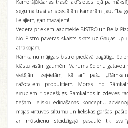
Kameršļūkšanas trasē laidīsieties lejā pa māksl
seguma trasi ar speciālām kamerām. Jautrība g
lielajiem, gan mazajiem!
Vēdera priekiem jāapmeklē BISTRO un Bella Pizz
No Bistro paveras skaists skats uz Gaujas upi 
atrakcijām.
Rāmkalnu mājīgais bistro piedāvā bagātīgu ēdie
klāstu visām gaumēm. Vairums ēdienu gatavoti 
vietējām izejvielām, kā arī pašu „Rāmkaln
ražotajiem produktiem. Morss no Rāmkal
sīrupiem ir debešķīgs. Rāmkalnos ir izdevies ra
tiešām lielisku ēdināšanas konceptu, apvienoj
mājas virtuves siltumu un lieliskās garšas īpašī
ar mūsdienu steidzīgajā pasaulē tik svarī