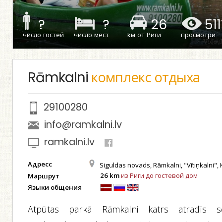
?
?
26
51
число гостей
число мест
kм от Риги
просмотри
Rāmkalni
комплекс отдыха
29100280
info@ramkalni.lv
ramkalni.lv
Адресс
Siguldas novads, Rāmkalni, "Vītiņkalni", 
26 km
из Риги до гостевой дом
Маршрут
Языки общения
Atpūtas parkā Rāmkalni katrs atradīs s