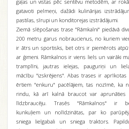
gaļas un vistas pēc sentēvu metodēm, ar rok
gatavoti pelmeņi, dažādi kulinārijas izstrādāju
pastilas, sīrupi un konditorejas izstrādājumi.
Ziemā slēpošanas trase "Rāmkalni" piedāvā div
200 metru garus nobraucienus, no kuriem vie
ir ātrs un sportisks, bet otrs ir piemērots atpū
ar ģimeni. Rāmkalnos ir viens liels un vairāki m
tramplīni, jautras ielejas, pauguriņi un liela
mācību "izskrējiens". Abas trases ir aprīkotas 
ērtiem "enkuru" pacēlājiem, tas nozīmē, ka n
rindu, kā arī kalnā braucot var aprunāties 
līdzbraucēju. Trasēs "Rāmkalnos" ir b
kunkuļiem un nolīdzinātas, par ko parūpēj
sniega lielgabali un sniega traktors. Papild