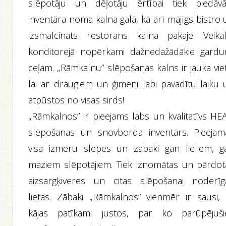
slēpotāju un dēļotāju ērtībai tiek piedāvā
inventāra noma kalna galā, kā arī mājīgs bistro
izsmalcināts restorāns kalna pakājē. Veikal
konditorejā nopērkami dažnedažādākie gardu
ceļam. „Rāmkalnu” slēpošanas kalns ir jauka vie
lai ar draugiem un ģimeni labi pavadītu laiku 
atpūstos no visas sirds!
„Rāmkalnos” ir pieejams labs un kvalitatīvs HE
slēpošanas un snovborda inventārs. Pieejam
visa izmēru slēpes un zābaki gan lieliem, g
maziem slēpotājiem. Tiek iznomātas un pārdot
aizsargķiveres un citas slēpošanai noderīg
lietas. Zābaki „Rāmkalnos” vienmēr ir sausi, l
kājas patīkami justos, par ko parūpējuši