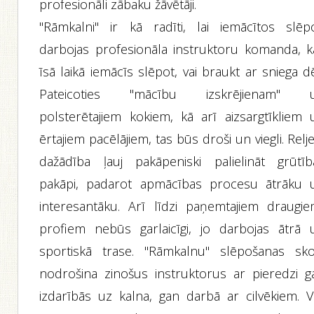
profesionāli zābaku žāvētāji.
"Rāmkalni" ir kā radīti, lai iemācītos slēpo
darbojas profesionāla instruktoru komanda, k
īsā laikā iemācīs slēpot, vai braukt ar sniega dē
Pateicoties "mācību izskrējienam" 
polsterētajiem kokiem, kā arī aizsargtīkliem 
ērtajiem pacēlājiem, tas būs droši un viegli. Relj
dažādība ļauj pakāpeniski palielināt grūtīb
pakāpi, padarot apmācības procesu ātrāku 
interesantāku. Arī līdzi paņemtajiem draugie
profiem nebūs garlaicīgi, jo darbojas ātrā 
sportiskā trase. "Rāmkalnu" slēpošanas sko
nodrošina zinošus instruktorus ar pieredzi g
izdarībās uz kalna, gan darbā ar cilvēkiem. Vi