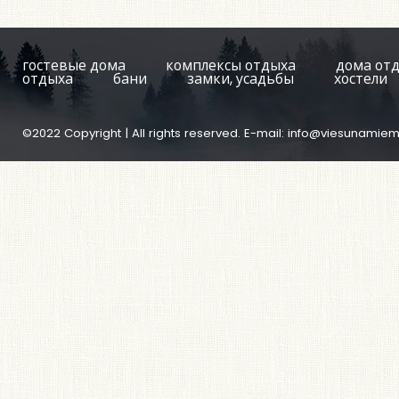
гостевые дома
комплексы отдыха
дома от
отдыха
бани
замки, усадьбы
хостели
©2022 Copyright | All rights reserved. E-mail:
info@viesunamiem.