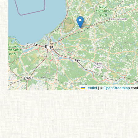
Leaflet
|
©
OpenStreetMap
cont