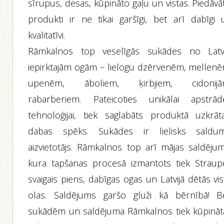
sīrupus, desas, kūpināto gaļu un vistas. Piedāvā
produkti ir ne tikai garšīgi, bet arī dabīgi 
kvalitatīvi.
Rāmkalnos top veselīgās sukādes no Latvi
iepirktajām ogām – lielogu dzērvenēm, mellenē
upenēm, āboliem, ķirbjiem, cidonijā
rabarberiem. Pateicoties unikālai apstrād
tehnoloģijai, tiek saglabāts produktā uzkrāta
dabas spēks. Sukādes ir lielisks saldu
aizvietotājs. Rāmkalnos top arī mājas saldējum
kura tapšanas procesā izmantots tiek Straup
svaigais piens, dabīgas ogas un Latvijā dētās vi
olas. Saldējums garšo gluži kā bērnībā! B
sukādēm un saldējuma Rāmkalnos tiek kūpināt