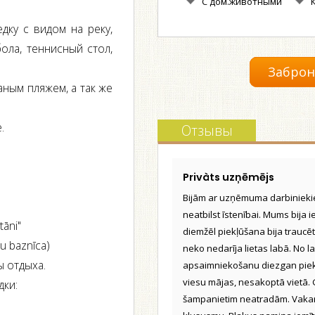
С дом.животными
К
дку с видом на реку,
бола, теннисный стол,
Заброн
аным пляжем, а так же
.
Отзывы
Privàts uzņēmējs
Bijām ar uzņēmuma darbiniekiem
neatbilst īstenībai. Mums bija 
āni"
diemžēl piekļūšana bija traucēt
u baznīca)
neko nedarīja lietas labā. No l
ы отдыха.
apsaimniekošanu diezgan piekli
viesu mājas, nesakoptā vietā. 
дки:
šampanietim neatradām. Vakarā 