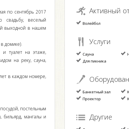
Активный о
мая по сентябрь 2017
ю свадьбу, веселый
Волейбол
ый выходной в нашем
Услуги
 в домике).
 и туалет на этаже,
Сауна
Н
идом на реку, сауна,
Для пикника
алет в каждом номере,
Оборудова
Банкетный зал
К
Проектор
К
 посудой, постельным
Другие
н, бильярд, мангалы и