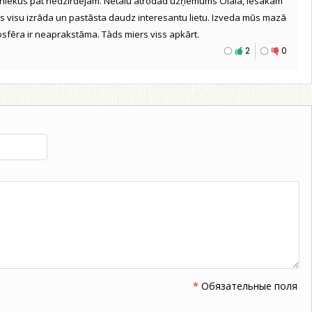
tniekus pat nedzirdējām. Netālu atrodad uzņēmums Olalā, iesakam
eks visu izrāda un pastāsta daudz interesantu lietu. Izveda mūs mazā
osfēra ir neaprakstāma. Tàds miers viss apkārt.
2
0
*
Обязательные поля