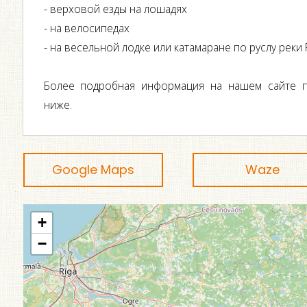
- верховой езды на лошадях
- на велосипедах
- на весельной лодке или катамаране по руслу реки 
Более подробная информация на нашем сайте п
ниже.
Google Maps
Waze
+
−