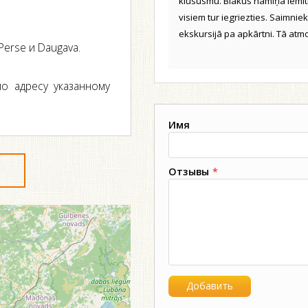
klususmu. Blakus namiņa iemī
visiem tur iegriezties. Saimni
ekskursijā pa apkārtni. Tā atm
Perse и Daugava.
о адресу указанному
Имя
Отзывы
*