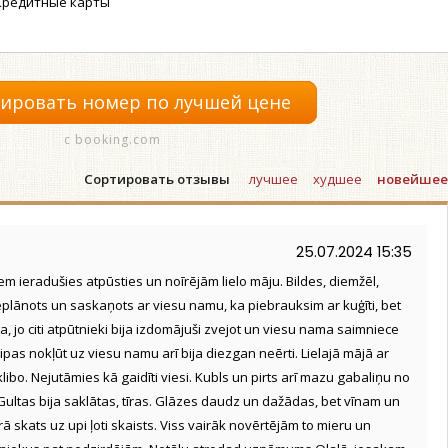
редитные карты
ировать номер по лучшей цене
с booking.com
Сортировать отзывы
лучшее
худшее
новейшее
25.07.2024 15:35
 ieradušies atpūsties un noīrējām lielo māju. Bildes, diemžēl,
ieplānots un saskaņots ar viesu namu, ka piebrauksim ar kuģīti, bet
a, jo citi atpūtnieki bija izdomājuši zvejot un viesu nama saimniece
aipas nokļūt uz viesu namu arī bija diezgan neērti. Lielajā mājā ar
bo. Nejutāmies kā gaidīti viesi. Kubls un pirts arī mazu gabaliņu no
Gultas bija saklātas, tīras. Glāzes daudz un dažādas, bet vīnam un
skats uz upi ļoti skaists. Viss vairāk novērtējām to mieru un