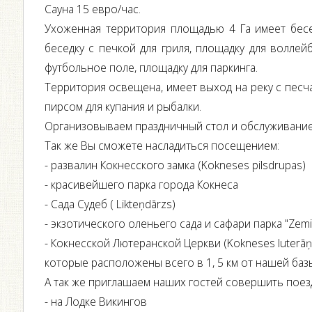
Сауна 15 евро/час.
Ухоженная территория площадью 4 Га имеет бесе
беседку с печкой для гриля, площадку для воллей
футбольное поле, площадку для паркинга.
Территория освещена, имеет выход на реку с песч
пирсом для купания и рыбалки.
Организовываем праздничный стол и обслуживание
Так же Вы сможете насладиться посещением:
- развалин Кокнесского замка (Kokneses pilsdrupas)
- красивейшего парка города Кокнеса
- Сада Судеб ( Likteņdārzs)
- экзотического оленьего сада и сафари парка "Zemit
- Кокнесской Лютеранской Церкви (Kokneses luterāņ
которые расположены всего в 1, 5 км от нашей баз
А так же приглашаем наших гостей совершить поез
- на Лодке Викингов