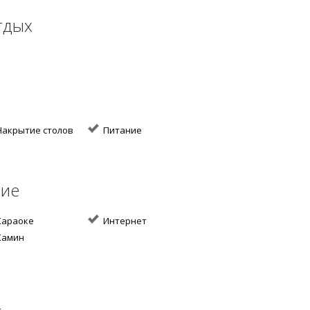
тдых
акрытие столов
Питание
ние
араоке
Интернет
амин