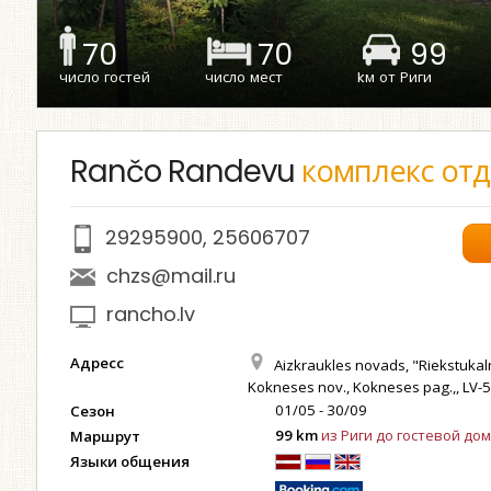
70
70
99
число гостей
число мест
kм от Риги
Rančo Randevu
комплекс от
29295900
,
25606707
chzs@mail.ru
rancho.lv
Адресс
Aizkraukles novads, "Riekstukalni 
Kokneses nov., Kokneses pag.,, LV-
01/05 - 30/09
Сезон
99 km
из Риги до гостевой дом
Маршрут
Языки общения