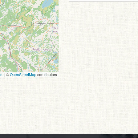
et
|
©
OpenStreetMap
contributors