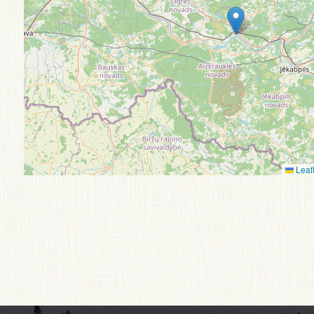
Leafl