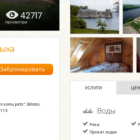
42717
просмотри
дыха
Забронировать
УСЛУГИ
ЦЕН
somu pirts", Bilstiņi,
Воды
5113
Река
Р
Прокат лодок