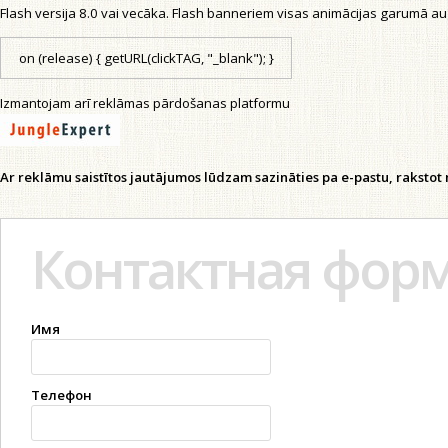
Flash versija 8.0 vai vecāka. Flash banneriem visas animācijas garumā augšē
on (release) { getURL(clickTAG, "_blank"); }
Izmantojam arī reklāmas pārdošanas platformu
Ar reklāmu saistītos jautājumos lūdzam sazināties pa e-pastu, raksto
Контактная фор
Имя
Телефон