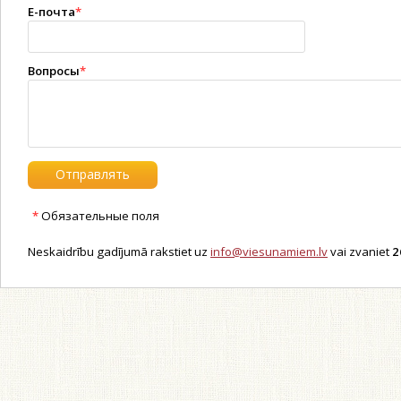
E-почта
*
Вопросы
*
*
Обязательные поля
Neskaidrību gadījumā rakstiet uz
info@viesunamiem.lv
vai zvaniet
2