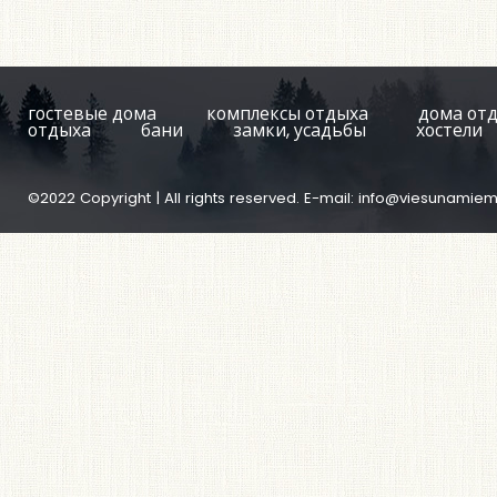
гостевые дома
комплексы отдыха
дома от
отдыха
бани
замки, усадьбы
хостели
©2022 Copyright | All rights reserved. E-mail:
info@viesunamiem.