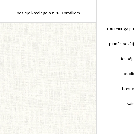
pozīcija katalogā aiz PRO profiliem
100 reitinga p
pirmās pozīci
iespēj
publi
banner
sai