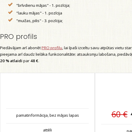
"brīvdienu mājas" - 1. pozīcija;
"lauku mājas" - 1. pozīcija
"muižas, pilis" - 3. pozīcija;
PRO profils
Piedāvājam arī abonēt
PRO profilu
, lai īpaši izceltu savu atpūtas vietu st
pieejama arī daudz lielāka funkcionalitāte: atsauksmju labošana, piedāv
20 % atlaidi
par
48 €
.
BEZMAKSAS
60 €
pamatinformācija, bez mājas lapas
attēli
pa