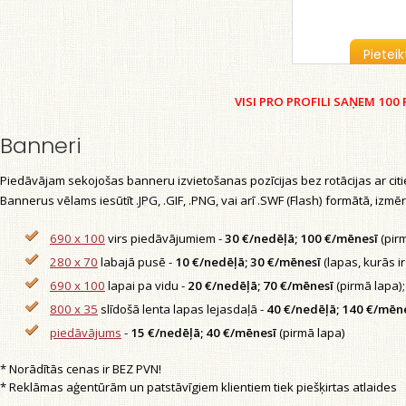
Pietei
VISI PRO PROFILI SAŅEM 100
Banneri
Piedāvājam sekojošas banneru izvietošanas pozīcijas bez rotācijas ar ci
Bannerus vēlams iesūtīt .JPG, .GIF, .PNG, vai arī .SWF (Flash) formātā, izmē
690 x 100
virs piedāvājumiem -
30 €/nedēļā; 100 €/mēnesī
(pirm
280 x 70
labajā pusē -
10 €/nedēļā; 30 €/mēnesī
(lapas, kurās ir
690 x 100
lapai pa vidu -
20 €/nedēļā; 70 €/mēnesī
(pirmā lapa);
800 x 35
slīdošā lenta lapas lejasdaļā -
40 €/nedēļā; 140 €/mēn
piedāvājums
-
15 €/nedēļā; 40 €/mēnesī
(pirmā lapa)
* Norādītās cenas ir BEZ PVN!
* Reklāmas aģentūrām un patstāvīgiem klientiem tiek piešķirtas atlaides