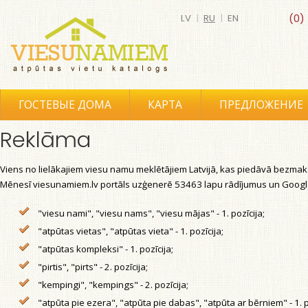
LV
|
RU
|
EN
(0)
ГОСТЕВЫЕ ДОМА
КАРТА
ПРЕДЛОЖЕНИЕ
Reklāma
Viens no lielākajiem viesu namu meklētājiem Latvijā, kas piedāvā bezmak
Mēnesī viesunamiem.lv portāls uzģenerē 53463 lapu rādījumus un Google
"viesu nami", "viesu nams", "viesu mājas" - 1. pozīcija;
"atpūtas vietas", "atpūtas vieta" - 1. pozīcija;
"atpūtas kompleksi" - 1. pozīcija;
"pirtis", "pirts" - 2. pozīcija;
"kempingi", "kempings" - 2. pozīcija;
"atpūta pie ezera", "atpūta pie dabas", "atpūta ar bērniem" - 1. p