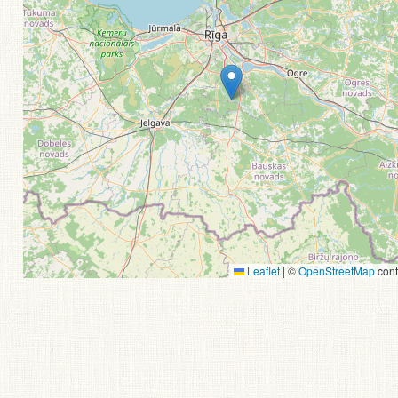
Leaflet
|
©
OpenStreetMap
cont