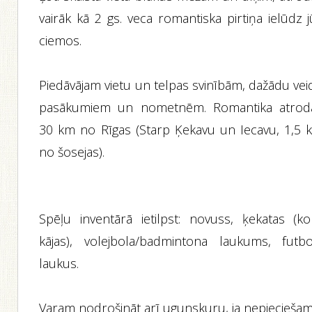
vairāk kā 2 gs. veca romantiska pirtiņa ielūdz 
ciemos.
Piedāvājam vietu un telpas svinībām, dažādu vei
pasākumiem un nometnēm. Romantika atrod
30 km no Rīgas (Starp Ķekavu un Iecavu, 1,5 
no šosejas).
Spēļu inventārā ietilpst: novuss, ķekatas (ko
kājas), volejbola/badmintona laukums, futbo
laukus.
Varam nodrošināt arī ugunskuru, ja nepieciešam