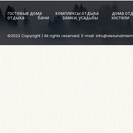
гостевые дома
комплексы отдыха
дома от
отдыха
бани
замки, усадьбы
хостели
©2022 Copyright | All rights reserved. E-mail:
info@viesunamiem.