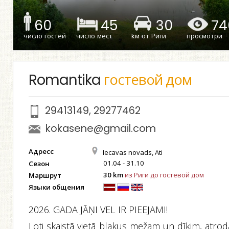
60
45
30
74
число гостей
число мест
kм от Риги
просмотри
Romantika
гостевой дом
29413149
,
29277462
kokasene@gmail.com
Адресс
Iecavas novads, Ati
01.04 - 31.10
Сезон
30 km
из Риги до гостевой дом
Маршрут
Языки общения
2026. GADA JĀŅI VEL IR PIEEJAMI!
Ļoti skaistā vietā blakus mežam un dīķim, atrod