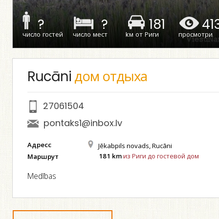
?
?
181
41
число гостей
число мест
kм от Риги
просмотри
Rucāni
дом отдыха
27061504
pontaks1@inbox.lv
Адресс
Jēkabpils novads, Rucāni
181 km
из Риги до гостевой дом
Маршрут
Medības