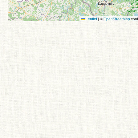
Leaflet
|
©
OpenStreetMap
cont