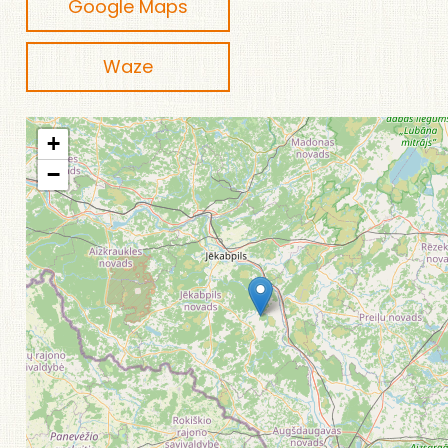
Google Maps
Waze
+
−