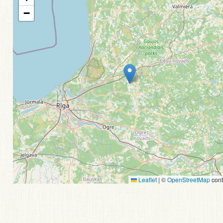
−
Leaflet
|
©
OpenStreetMap
cont