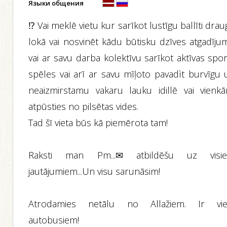
Языки общения
⁉️ Vai meklē vietu kur sarīkot lustīgu ballīti dra
lokā vai nosvinēt kādu būtisku dzīves atgadīju
vai ar savu darba kolektīvu sarīkot aktīvas spo
spēles vai arī ar savu mīļoto pavadìt burvīgu 
neaizmirstamu vakaru lauku idillē vai vienkār
atpūsties no pilsētas vides.
Tad šī vieta būs kā piemērota tam!
Raksti man Pm...✉ atbildēšu uz visi
jautājumiem...Un visu sarunāsim!
Atrodamies netālu no Allažiem. Ir vie
autobusiem!