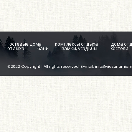
гостевые дома
комплексы отдыха
дома от
отдыха
бани
замки, усадьбы
хостели
©2022 Copyright | All rights reserved. E-mail:
info@viesunamiem.