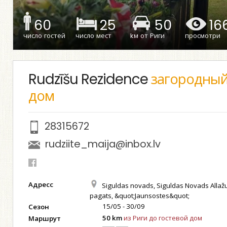
60
25
50
16
число гостей
число мест
kм от Риги
просмотри
Rudzīšu Rezidence
загородны
дом
28315672
rudziite_maija@inbox.lv
Адресс
Siguldas novads, Siguldas Novads Allaž
pagats, &quot;Jaunsostes&quot;
15/05 - 30/09
Сезон
50 km
из Риги до гостевой дом
Маршрут