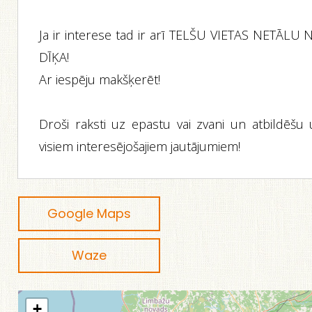
Ja ir interese tad ir arī TELŠU VIETAS NETĀLU 
DĪĶA!
Ar iespēju makšķerēt!
Droši raksti uz epastu vai zvani un atbildēšu 
visiem interesējošajiem jautājumiem!
Google Maps
Waze
+