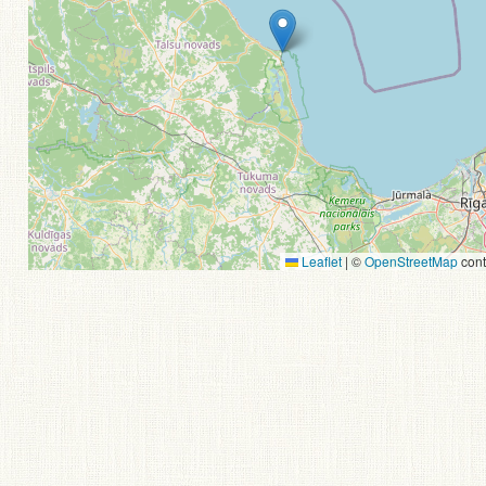
Leaflet
|
©
OpenStreetMap
cont