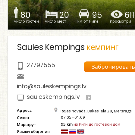
80
20
95
61
число гостей
число мест
kм от Риги
просмотри
Saules Kempings
кемпинг
27797555
Забронироват
info@sauleskempings.lv
sauleskempings.lv
Адресс
Rojas novads, Bākas iela 28, Mērsrags
07.05 - 01.09
Сезон
95 km
из Риги до гостевой дом
Маршрут
Языки общения