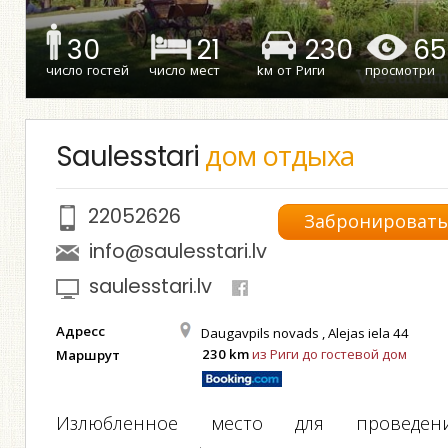
30
21
230
65
число гостей
число мест
kм от Риги
просмотри
Saulesstari
дом отдыха
22052626
Забронироват
info@saulesstari.lv
saulesstari.lv
Адресс
Daugavpils novads , Alejas iela 44
230 km
из Риги до гостевой дом
Маршрут
Излюбленнoе место для проведен