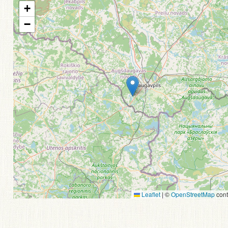
+
−
Leaflet
|
©
OpenStreetMap
cont