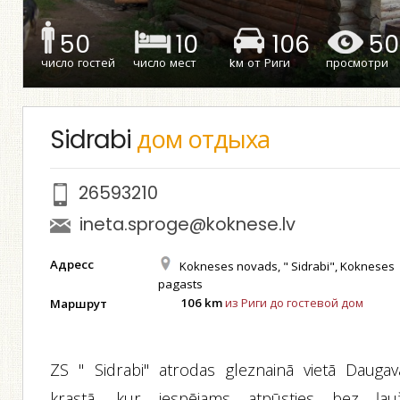
50
10
106
50
число гостей
число мест
kм от Риги
просмотри
Sidrabi
дом отдыха
26593210
ineta.sproge@koknese.lv
Адресс
Kokneses novads, " Sidrabi", Kokneses
pagasts
106 km
из Риги до гостевой дом
Маршрут
ZS " Sidrabi" atrodas gleznainā vietā Daugav
krastā, kur iespējams atpūsties bez ļau