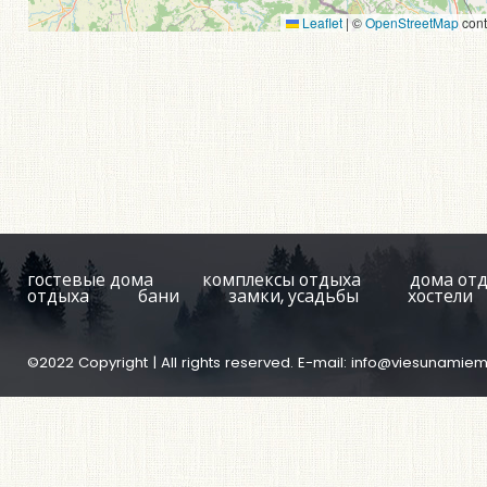
Leaflet
|
©
OpenStreetMap
cont
гостевые дома
комплексы отдыха
дома от
отдыха
бани
замки, усадьбы
хостели
©2022 Copyright | All rights reserved. E-mail:
info@viesunamiem.