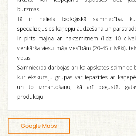
burzmas.
Tā ir neliela bioloģiskā saimniecība, ku
specializējusies kaņepju audzēšanā un pārstrādē
Ir pirts mājiņa ar naktsmītnēm (līdz 10 cilvēki
vienkārša viesu māja viesībām (20-45 cilvēki), te
vietas.
Saimniecība darbojas arī kā apskates saimniecīb
kur ekskursiju grupas var iepazīties ar kaņep
un to izmantošanu, kā arī degustēt gata
produkciju.
Google Maps