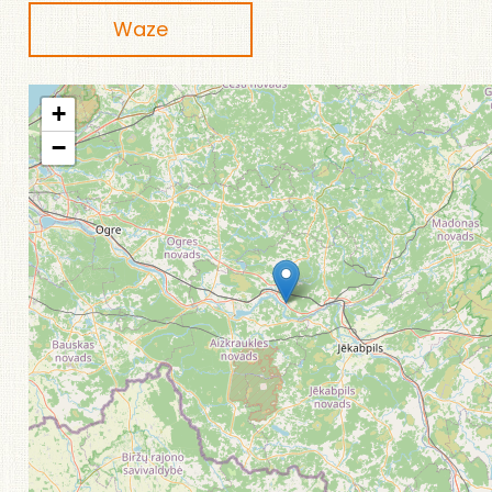
Waze
+
−