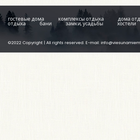
гостевые дома
комплексы отдыха
дома от
отдыха
бани
замки, усадьбы
хостели
©2022 Copyright | All rights reserved. E-mail:
info@viesunamiem.