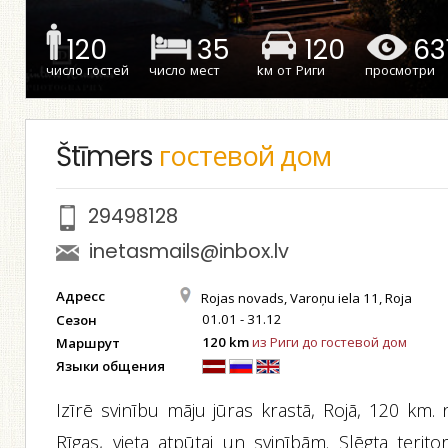
120
35
120
63
число гостей
число мест
kм от Риги
просмотри
Štīmers
гостевой дом
29498128
inetasmails@inbox.lv
Адресс
Rojas novads, Varoņu iela 11, Roja
01.01 - 31.12
Сезон
120 km
из Риги до гостевой дом
Маршрут
Языки общения
Izīrē svinību māju jūras krastā, Rojā, 120 km. 
Rīgas, vieta atpūtai un svinībām. Slēgta teritor