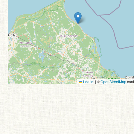
Leaflet
|
©
OpenStreetMap
cont