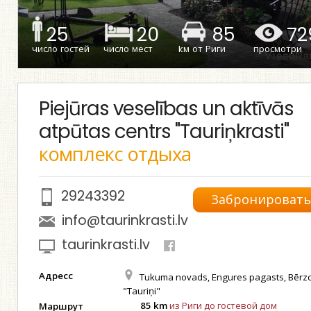
25
20
85
72
число гостей
число мест
kм от Риги
просмотри
Piejūras veselības un aktīvās
atpūtas centrs "Tauriņkrasti"
комплекс отдыха
29243392
Забронироват
info@taurinkrasti.lv
taurinkrasti.lv
Адресс
Tukuma novads, Engures pagasts, Bērzc
"Tauriņi"
85 km
из Риги до гостевой дом
Маршрут