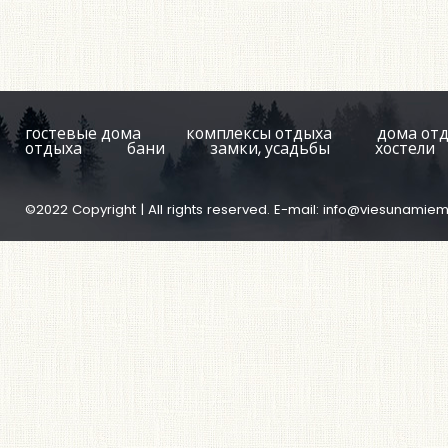
гостевые дома
комплексы отдыха
дома от
отдыха
бани
замки, усадьбы
хостели
©2022 Copyright | All rights reserved. E-mail:
info@viesunamiem.