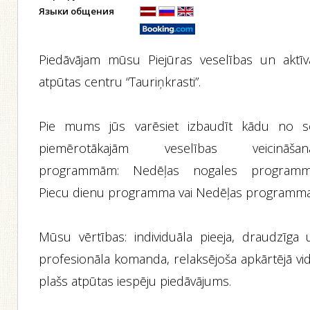
Языки общения
Piedāvājam mūsu Piejūras veselības un aktīv
atpūtas centru “Tauriņkrasti”.
Pie mums jūs varēsiet izbaudīt kādu no s
piemērotākajām veselības veicināšan
programmām: Nedēļas nogales programm
Piecu dienu programma vai Nedēļas programma
Mūsu vērtības: individuāla pieeja, draudzīga 
profesionāla komanda, relaksējoša apkārtējā vid
plašs atpūtas iespēju piedāvājums.