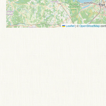
Leaflet
|
©
OpenStreetMap
cont