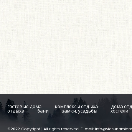
гостевые дома
комплексы отдыха
дома от
отдыха
бани
замки, усадьбы
хостели
©2022 Copyright | All rights reserved. E-mail:
info@viesunamiem.