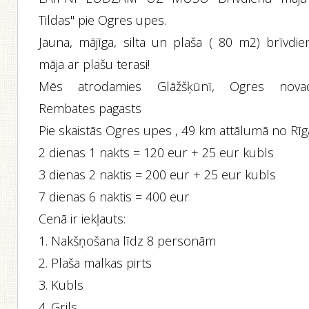
Tildas" pie Ogres upes.
Jauna, mājīga, silta un plaša ( 80 m2) brīvdie
māja ar plašu terasi!
Mēs atrodamies Glāžšķūnī, Ogres nova
Rembates pagasts
Pie skaistās Ogres upes , 49 km attālumā no Rīg
2 dienas 1 nakts = 120 eur + 25 eur kubls
3 dienas 2 naktis = 200 eur + 25 eur kubls
7 dienas 6 naktis = 400 eur
Cenā ir iekļauts:
1. Nakšņošana līdz 8 personām
2. Plaša malkas pirts
3. Kubls
4. Grils