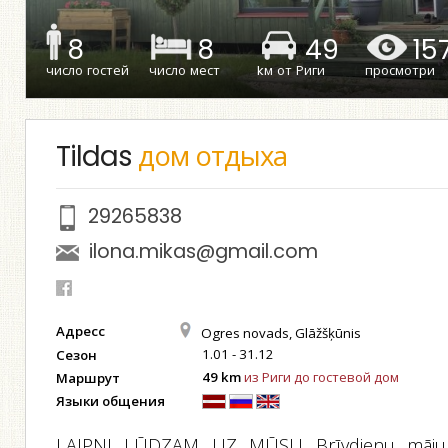
8
8
49
15
число гостей
число мест
kм от Риги
просмотри
Tildas
дом отдыха
29265838
ilona.mikas@gmail.com
Адресс
Ogres novads, Glāžšķūnis
1.01 - 31.12
Сезон
49 km
из Риги до гостевой дом
Маршрут
Языки общения
LAIPNI LŪDZAM UZ MŪSU Brīvdienu māju