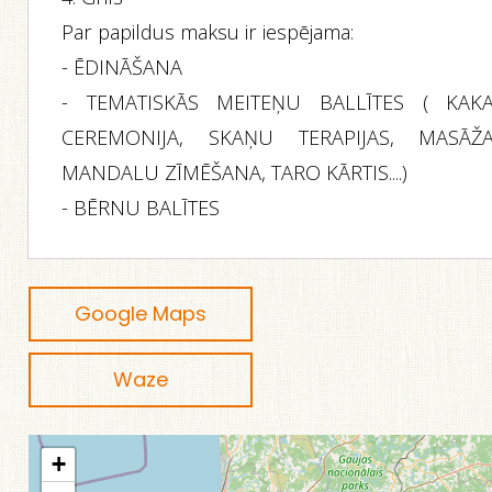
Par papildus maksu ir iespējama:
- ĒDINĀŠANA
- TEMATISKĀS MEITEŅU BALLĪTES ( KAK
CEREMONIJA, SKAŅU TERAPIJAS, MASĀŽA
MANDALU ZĪMĒŠANA, TARO KĀRTIS....)
- BĒRNU BALĪTES
Google Maps
Waze
+