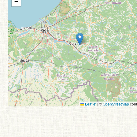
−
Leaflet
|
©
OpenStreetMap
cont