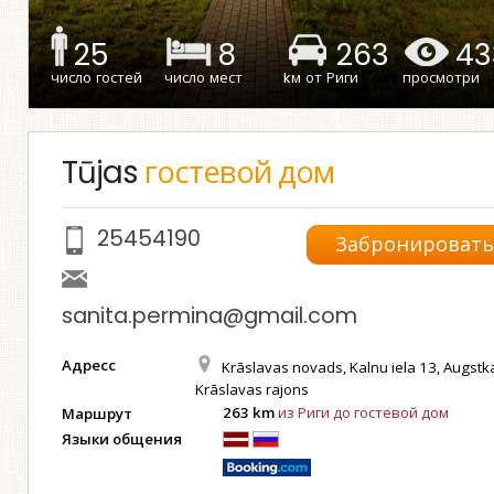
25
8
263
43
число гостей
число мест
kм от Риги
просмотри
Tūjas
гостевой дом
25454190
Забронироват
sanita.permina@gmail.com
Адресс
Krāslavas novads, Kalnu iela 13, Augstk
Krāslavas rajons
263 km
из Риги до гостевой дом
Маршрут
Языки общения