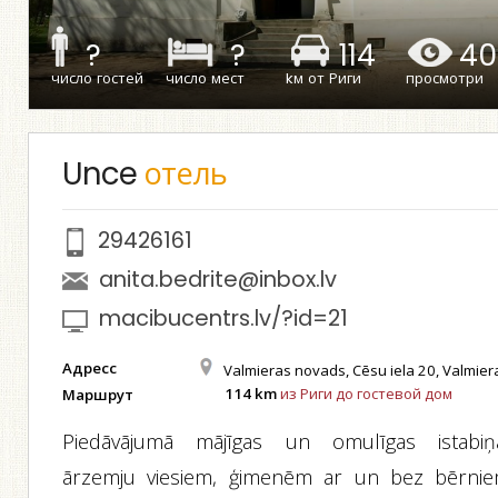
?
?
114
40
число гостей
число мест
kм от Риги
просмотри
Unce
отель
29426161
anita.bedrite@inbox.lv
macibucentrs.lv/?id=21
Адресс
Valmieras novads, Cēsu iela 20, Valmier
114 km
из Риги до гостевой дом
Маршрут
Piedāvājumā mājīgas un omulīgas istabiņ
ārzemju viesiem, ģimenēm ar un bez bērnie