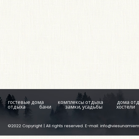
гостевые дома
комплексы отдыха
дома от
отдыха
бани
замки, усадьбы
хостели
©2022 Copyright | All rights reserved. E-mail:
info@viesunamiem.