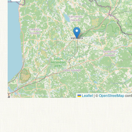
Leaflet
|
©
OpenStreetMap
cont