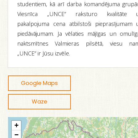
studentiem, kā arī darba komandējuma grupā
Viesnīca „UNCE” raksturo kvalitāte 
pakalpojuma cena atbilstoši pieprasījumam 
piedāvājumam. Ja vēlaties mājīgas un omulīg
naktsmītnes Valmieras pilsētā, viesu na
„UNCE” ir Jūsu izvēle.
Google Maps
Waze
+
−