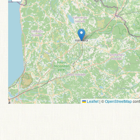
Leaflet
|
©
OpenStreetMap
cont