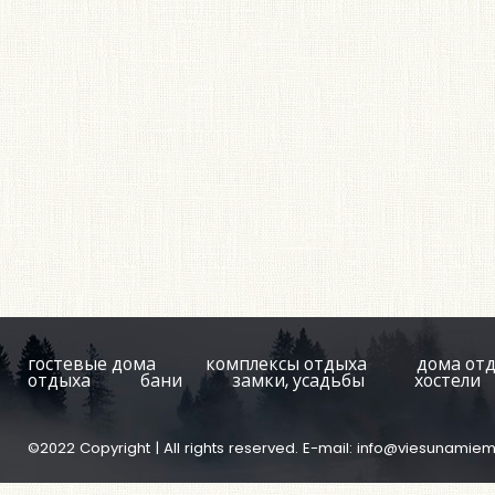
гостевые дома
комплексы отдыха
дома от
отдыха
бани
замки, усадьбы
хостели
©2022 Copyright | All rights reserved. E-mail:
info@viesunamiem.