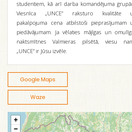
studentiem, kā arī darba komandējuma grupā
Viesnīca „UNCE” raksturo kvalitāte 
pakalpojuma cena atbilstoši pieprasījumam 
piedāvājumam. Ja vēlaties mājīgas un omulīg
naktsmītnes Valmieras pilsētā, viesu na
„UNCE” ir Jūsu izvēle.
Google Maps
Waze
+
−