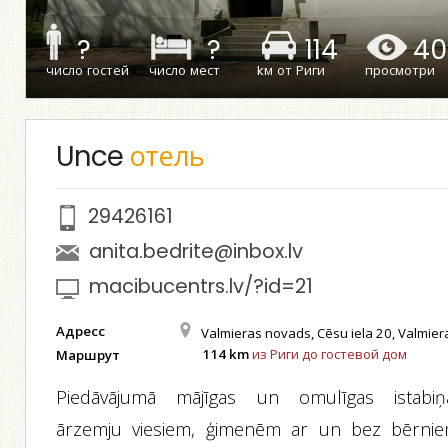
?
?
114
40
число гостей
число мест
kм от Риги
просмотри
Unce
отель
29426161
anita.bedrite@inbox.lv
macibucentrs.lv/?id=21
Адресс
Valmieras novads, Cēsu iela 20, Valmier
114 km
из Риги до гостевой дом
Маршрут
Piedāvājumā mājīgas un omulīgas istabiņ
ārzemju viesiem, ģimenēm ar un bez bērnie