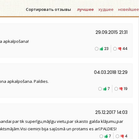
Сортировать отзывы
лучшее
худшее
новейшее
29.09.2015 21:31
īga apkalpošana!
23
44
04.03.2018 12:29
aipna apkalpošana. Paldies.
7
19
25.12.2017 14:03
mandai par tik superīgu,mājīgu vietu,par skaisto galda klājumu,par
aktsmājām.Visi ciemiņi bija sajūsmā un protams es arī.PALDIES!
7
4