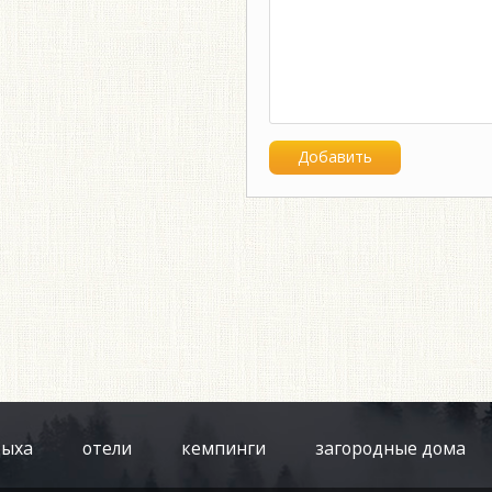
дыха
отели
кемпинги
загородные дома