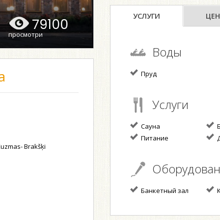
УСЛУГИ
ЦЕН
79100
просмотри
Воды
а
Пруд
Услуги
Сауна
Б
Питание
Д
Kuzmas- Brakšķi
Оборудова
Банкетный зал
К