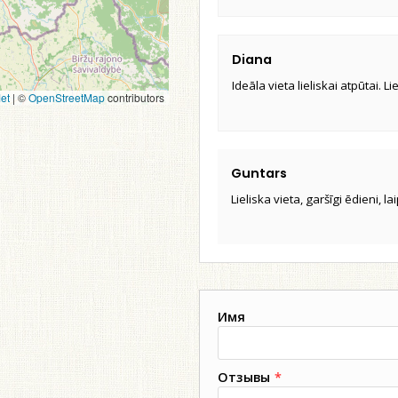
Diana
Ideāla vieta lieliskai atpūtai. 
et
|
©
OpenStreetMap
contributors
Guntars
Lieliska vieta, garšīgi ēdieni, 
Имя
Отзывы
*