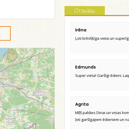
Отзывы
Irēna
Ļoti brīnišķīga vieta un super
Edmunds
Super vieta! Garšīgi ēdieni. L
Agrita
Mīļš paldies Dinai un viņas ko
ļoti garšīgajiem ēdieniem un n