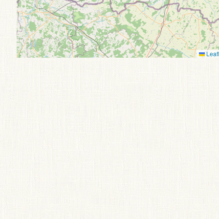
Leafl