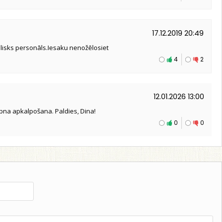
17.12.2019 20:49
Lielisks personāls.Iesaku nenožēlosiet
4
2
12.01.2026 13:00
laipna apkalpošana. Paldies, Dina!
0
0