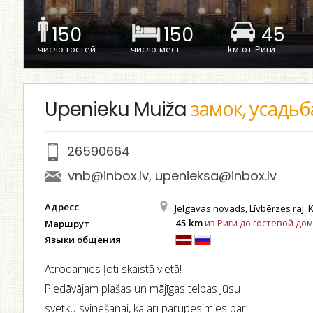
150
150
45
число гостей
число мест
kм от Риги
Upenieku Muiža
замок, усадьб
26590664
vnb@inbox.lv
,
upenieksa@inbox.lv
Адресс
Jelgavas novads, Līvbērzes raj. 
45 km
из Риги до гостевой дом
Маршрут
Языки общения
Atrodamies ļoti skaistā vietā!
Piedāvājam plašas un mājīgas telpas Jūsu
svētku svinēšanai, kā arī parūpēsimies par