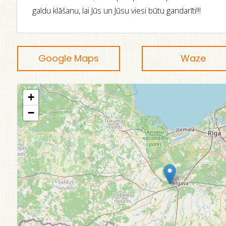
galdu klāšanu, lai Jūs un Jūsu viesi būtu gandarīti!!!
Google Maps
Waze
+
−