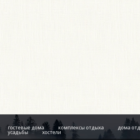
гостевые дома
комплексы отдыха
дома от
усадьбы
хостели