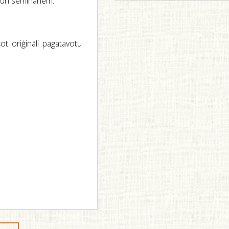
m un semināriem.
ot oriģināli pagatavotu