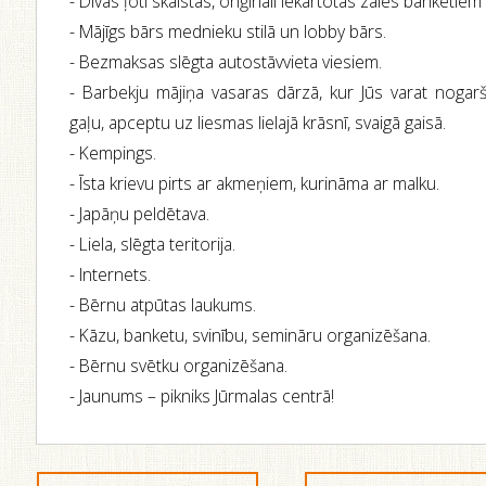
- Divas ļoti skaistas, oriģināli iekārtotas zāles banketie
- Mājīgs bārs mednieku stilā un lobby bārs.
- Bezmaksas slēgta autostāvvieta viesiem.
- Barbekju mājiņa vasaras dārzā, kur Jūs varat nogarš
gaļu, apceptu uz liesmas lielajā krāsnī, svaigā gaisā.
- Kempings.
- Īsta krievu pirts ar akmeņiem, kurināma ar malku.
- Japāņu peldētava.
- Liela, slēgta teritorija.
- Internets.
- Bērnu atpūtas laukums.
- Kāzu, banketu, svinību, semināru organizēšana.
- Bērnu svētku organizēšana.
- Jaunums – pikniks Jūrmalas centrā!