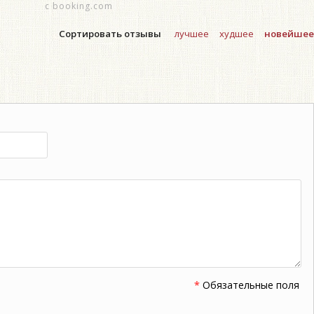
с booking.com
Сортировать отзывы
лучшее
худшее
новейшее
*
Обязательные поля