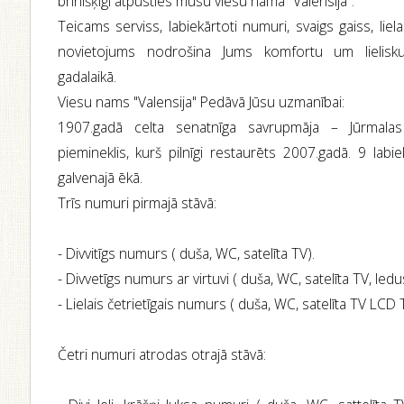
brīnišķīgi atpūsties mūsu viesu namā "Valensija".
Teicams serviss, labiekārtoti numuri, svaigs gaiss, liela
novietojums nodrošina Jums komfortu um lielisku
gadalaikā.
Viesu nams "Valensija" Pedāvā Jūsu uzmanībai:
1907.gadā celta senatnīga savrupmāja – Jūrmalas 
piemineklis, kurš pilnīgi restaurēts 2007.gadā. 9 labi
galvenajā ēkā.
Trīs numuri pirmajā stāvā:
- Divvitīgs numurs ( duša, WC, satelīta TV).
- Divvetīgs numurs ar virtuvi ( duša, WC, satelīta TV, ledu
- Lielais četrietīgais numurs ( duša, WC, satelīta TV LCD 
Četri numuri atrodas otrajā stāvā: