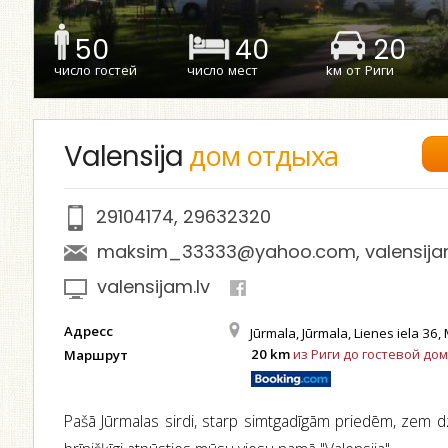
50
40
20
число гостей
число мест
kм от Риги
Valensija
дом отдыха
29104174
,
29632320
maksim_33333@yahoo.com
,
valensij
valensijam.lv
Адресс
Jūrmala, Jūrmala, Lienes iela 36, 
20 km
из Риги до гостевой дом
Маршрут
Pašā Jūrmalas sirdi, starp simtgadīgām priedēm, zem dz