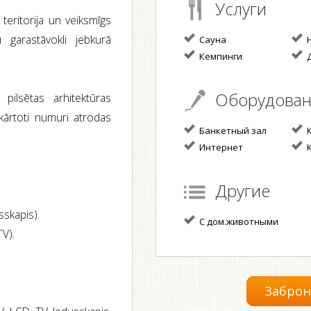
Услуги
 teritorija un veiksmīgs
 garastāvokli jebkurā
Сауна
Н
Кемпинги
Д
Оборудова
pilsētas arhitektūras
ekārtoti numuri atrodas
Банкетный зал
К
Интернет
К
Другие
sskapis).
С дом.животными
TV).
Заброн