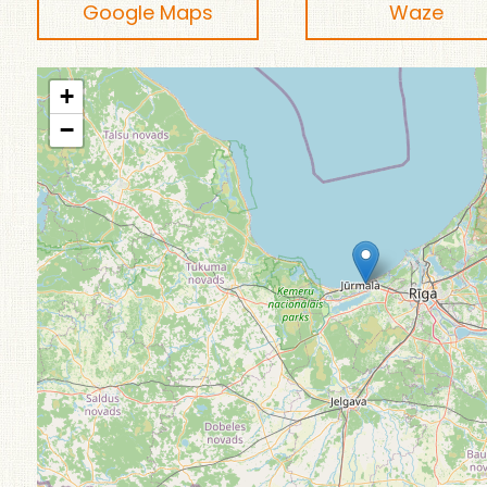
Google Maps
Waze
+
−