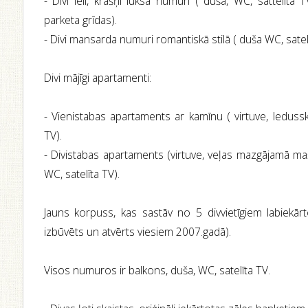
- Divi leli, krāšņi luksa numuri ( duša, WC, sattelīta
parketa grīdas).
- Divi mansarda numuri romantiskā stilā ( duša WC, satelī
Divi mājīgi apartamenti:
- Vienistabas apartaments ar kamīnu ( virtuve, ledussk
TV).
- Divistabas apartaments (virtuve, veļas mazgājamā maš
WC, satelīta TV).
Jauns korpuss, kas sastāv no 5 divvietīgiem labiekār
izbūvēts un atvērts viesiem 2007.gadā).
Visos numuros ir balkons, duša, WC, satelīta TV.