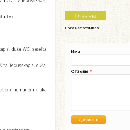
 TV LCD TV ledusskapis,
Отзывы
ta TV).
Пока нет отзывов
apis, duša WC, satelīta
Имя
ina, ledusskapis, duša,
Отзывы
*
totiem numuriem ( tika