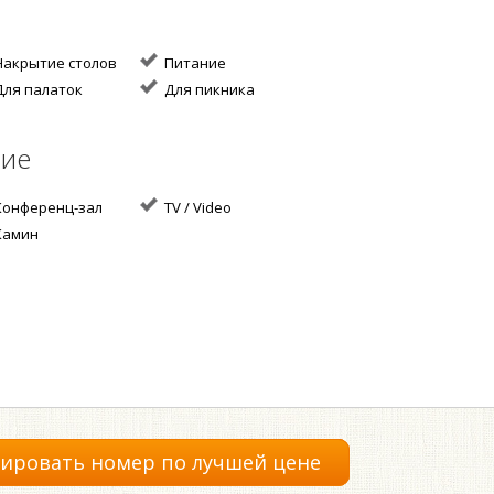
акрытие столов
Питание
ля палаток
Для пикника
ние
онференц-зал
TV / Video
амин
ировать номер по лучшей цене