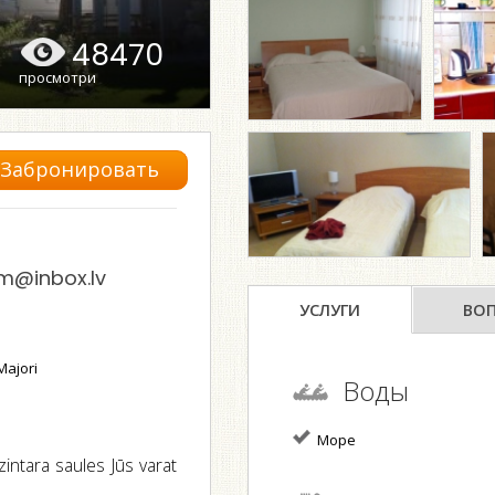
48470
просмотри
Забронировать
am@inbox.lv
УСЛУГИ
ВО
Majori
Воды
Море
intara saules Jūs varat