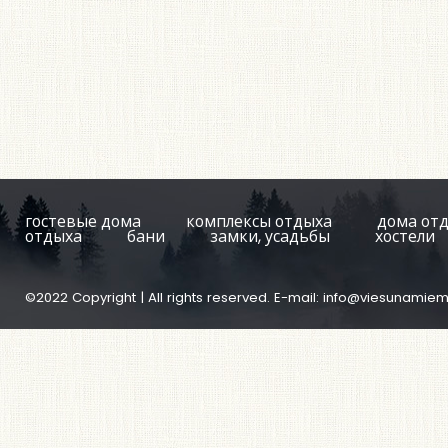
гостевые дома
комплексы отдыха
дома от
отдыха
бани
замки, усадьбы
хостели
©2022 Copyright | All rights reserved. E-mail:
info@viesunamiem.