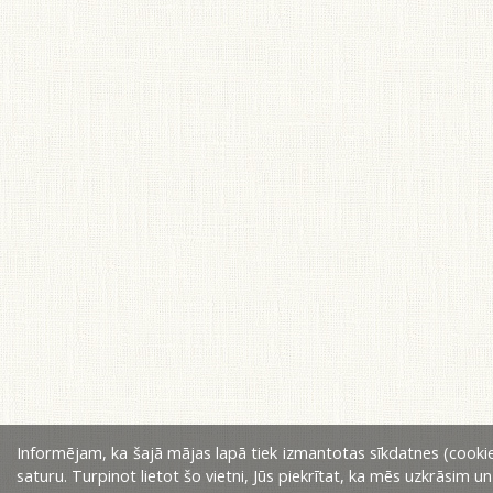
Informējam, ka šajā mājas lapā tiek izmantotas sīkdatnes (cookie
saturu. Turpinot lietot šo vietni, Jūs piekrītat, ka mēs uzkrāsim u