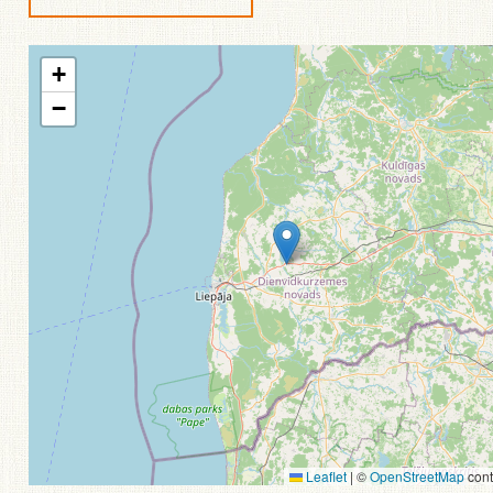
+
−
Leaflet
|
©
OpenStreetMap
cont