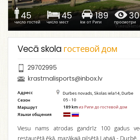
45
45
189
30
число гостей
число мест
kм от Риги
просмотри
Vecā skola
гостевой дом
29702995
krastmalisports@inbox.lv
Адресс
Durbes novads, Skolas iela14, Durbe
05 - 10
Сезон
189 km
из Риги до гостевой дом
Маршрут
Языки общения
Viesu nams atrodas gandrīz 100 gadus ve
restaurētā ēkā, mazākajā pilsētā Latvijā - Durbē.