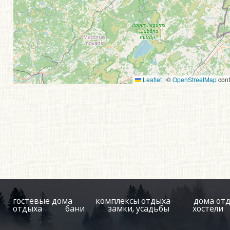
Leaflet
|
©
OpenStreetMap
cont
гостевые дома
комплексы отдыха
дома от
отдыха
бани
замки, усадьбы
хостели