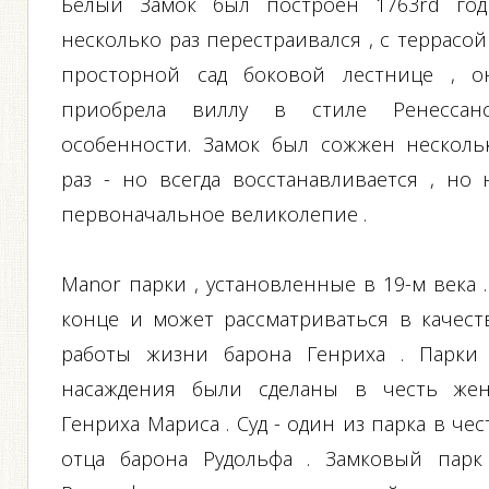
Белый Замок был построен 1763rd год
несколько раз перестраивался , с террасой
просторной сад боковой лестнице , о
приобрела виллу в стиле Ренессанс
особенности. Замок был сожжен несколь
раз - но всегда восстанавливается , но 
первоначальное великолепие .
Manor парки , установленные в 19-м века .
конце и может рассматриваться в качест
работы жизни барона Генриха . Парки
насаждения были сделаны в честь же
Генриха Мариса . Суд - один из парка в чес
отца барона Рудольфа . Замковый парк