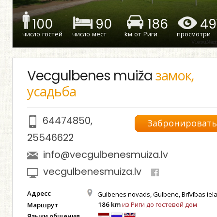
100
90
186
49
число гостей
число мест
kм от Риги
просмотри
Vecgulbenes muiža
замок,
усадьба
64474850
,
Забронироват
25546622
info@vecgulbenesmuiza.lv
vecgulbenesmuiza.lv
Адресс
Gulbenes novads, Gulbene, Brīvības iel
186 km
из Риги до гостевой дом
Маршрут
Языки общения