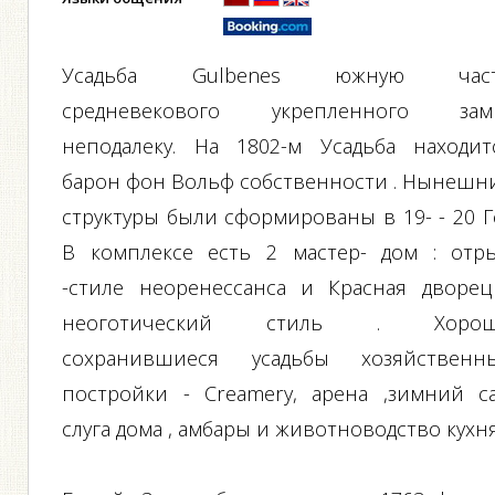
Усадьба Gulbenes южную час
средневекового укрепленного зам
неподалеку. На 1802-м Усадьба находит
барон фон Вольф собственности . Нынешн
структуры были сформированы в 19- - 20 Гс
В комплексе есть 2 мастер- дом : отр
-стиле неоренессанса и Красная дворец
неоготический стиль . Хоро
сохранившиеся усадьбы хозяйственн
постройки - Creamery, арена ,зимний са
слуга дома , амбары и животноводство кухня