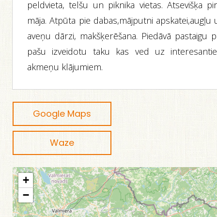
peldvieta, telšu un piknika vietas. Atsevišķa pi
māja. Atpūta pie dabas,mājputni apskatei,augļu 
aveņu dārzi, makšķerēšana. Piedāvā pastaigu p
pašu izveidotu taku kas ved uz interesanti
akmeņu klājumiem.
Google Maps
Waze
+
−