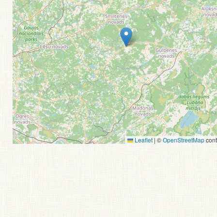
Leaflet
|
©
OpenStreetMap
cont