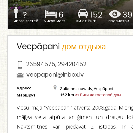
?
6
152
39
число гостей
число мест
kм от Риги
просмотри
Vecpāpani
дом отдыха
26594575
,
29420452
vecpapani@inbox.lv
Адресс
Gulbenes novads, Vecpāpani
152 km
из Риги до гостевой дом
Маршрут
Viesu māja "Vecpāpani" atvērta 2008.gadā. Mierī
mājīga vieta atpūtai ar ģimeni un draugu lok
Naktsmītnes var piedāvāt 2 istabās. Ir a