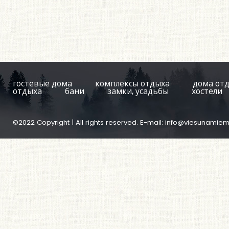
гостевые дома
комплексы отдыха
дома от
отдыха
бани
замки, усадьбы
хостели
©2022 Copyright | All rights reserved. E-mail:
info@viesunamiem.