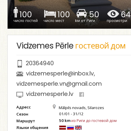
100
100
50
64
число гостей
число мест
kм от Риги
просмотри
Vidzemes Pērle
гостевой дом
20364940
vidzemesperle@inbox.lv
,
vidzemesperle.vn@gmail.com
vidzemesperle.lv
Адресс
Mālpils novads, Silarozes
01/01 - 31/12
Сезон
50 km
из Риги до гостевой дом
Маршрут
Языки общения