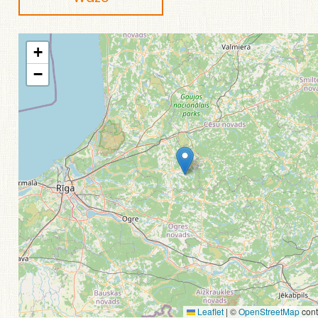
+
−
Leaflet
|
©
OpenStreetMap
cont