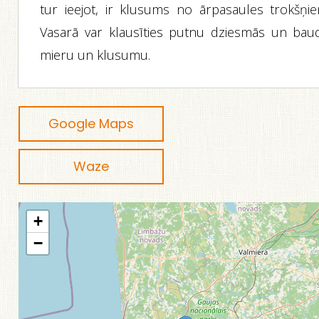
tur ieejot, ir klusums no ārpasaules trokšņie
Vasarā var klausīties putnu dziesmās un baud
mieru un klusumu.
Google Maps
Waze
+
−