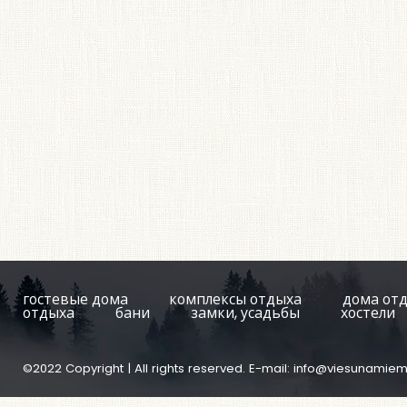
гостевые дома
комплексы отдыха
дома от
отдыха
бани
замки, усадьбы
хостели
©2022 Copyright | All rights reserved. E-mail:
info@viesunamiem.