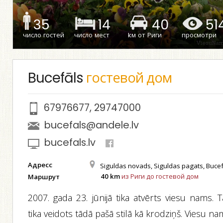
35
14
40
51
число гостей
число мест
kм от Риги
просмотри
Bucefāls
гостевой дом
67976677
,
29747000
bucefals@andele.lv
bucefals.lv
Адресс
Siguldas novads, Siguldas pagats, Bucef
40 km
из Риги до гостевой дом
Маршрут
2007. gada 23. jūnijā tika atvērts viesu nams. 
tika veidots tādā pašā stilā kā krodziņš. Viesu n