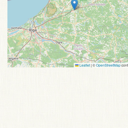
Leaflet
|
©
OpenStreetMap
cont