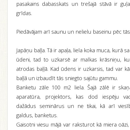
pasakains dabasskats un trešajā stāvā ir guļ
grīdas.
Piedāvājam arī saunu un nelielu baseinu pēc tās
Japāņu baļļa. Tā ir apaļa, liela koka muca, kurā sa
ūdeni, tad to uzkarsē ar malkas krāsniņu, ku
atrodas baļļā. Kad ūdens ir uzkarsis, tad var k
baļļā un izbaudīt tās sniegto sajūtu gammu.
Banketu zāle 100 m2 liela. Šajā zālē ir skaņ
aparatūra, projektors, kas dod iespēju vad
dažādus seminārus un ne tikai, kā arī viesī
galdus, banketus.
Gaisotni viesu mājā var raksturot kā miera oāzi,