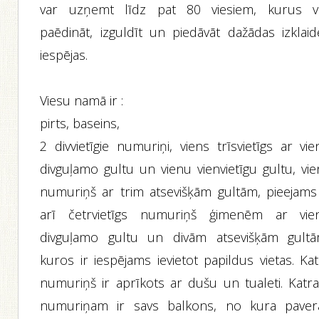
var uzņemt līdz pat 80 viesiem, kurus v
paēdināt, izguldīt un piedāvāt dažādas izklaid
iespējas.
Viesu namā ir :
pirts, baseins,
2 divvietīgie numuriņi, viens trīsvietīgs ar vi
divguļamo gultu un vienu vienvietīgu gultu, vie
numuriņš ar trim atsevišķām gultām, pieejams 
arī četrvietīgs numuriņš ģimenēm ar vie
divguļamo gultu un divām atsevišķām gultā
kuros ir iespējams ievietot papildus vietas. Ka
numuriņš ir aprīkots ar dušu un tualeti. Katr
numuriņam ir savs balkons, no kura paver